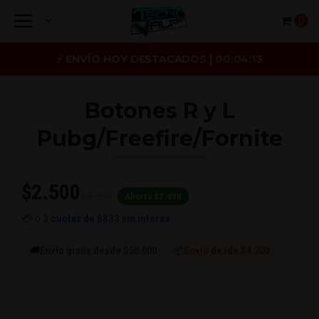
0
⚡ ENVÍO HOY DESTACADOS |
00:04:13
Botones R y L
Pubg/Freefire/Fornite
$2.500
$4.990
Ahorra $2.490
💳 o
3 cuotas de
$833
sin interés
🚚
Envío gratis desde $50.000
📦
Envío desde $4.300