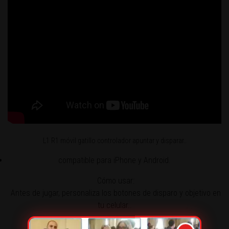
L1 R1 móvil gatillo controlador apuntar y disparar..
compatible para iPhone y Android.
Cómo usar:
Antes de jugar, personaliza los botones de disparo y objetivo en
tu celular..