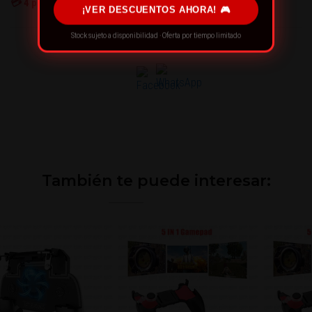
💳
4
personas están comprando ahora
¡VER DESCUENTOS AHORA! 🎮
Stock sujeto a disponibilidad · Oferta por tiempo limitado
¡RECOMIENDA ESTE PRODUCTO!
También te puede interesar: