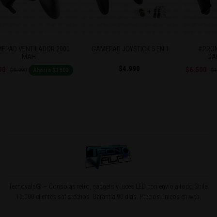
Previous
Next
EPAD VENTILADOR 2000
GAMEPAD JOYSTICK 5 EN 1
#PROM
MAH
GA
$4.990
90
$6.500
$9.990
$1
Ahorra $3.500
Tecnovalp® — Consolas retro, gadgets y luces LED con envío a todo Chile.
+5.000 clientes satisfechos. Garantía 90 días. Precios únicos en web.