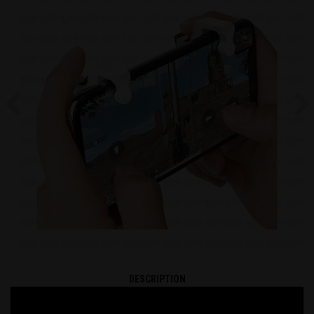
Previous
Ne
DESCRIPTION