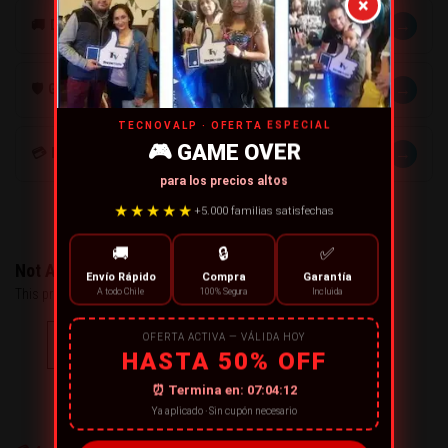
×
→
🚚 DESPACHOS
→
🛡️ GARANTÍA
TECNOVALP · OFERTA ESPECIAL
🎮 GAME OVER
→
💳 MÉTODOS DE PAGO
para los precios altos
★★★★★
+5.000 familias satisfechas
🚚
🔒
✅
Not Available
Envío Rápido
Compra
Garantía
This product is currently unavailable..
A todo Chile
100% Segura
Incluida
OFERTA ACTIVA — VÁLIDA HOY
CONTACT US
HASTA 50% OFF
⏰ Termina en:
07:04:12
← OR CONTINUE SHOPPING
Ya aplicado · Sin cupón necesario