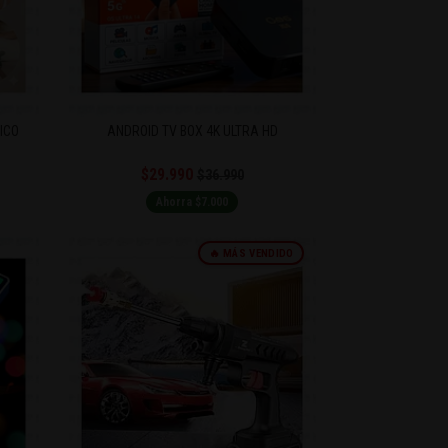
ICO
ANDROID TV BOX 4K ULTRA HD
$29.990
$36.990
Ahorra $7.000
🔥 MÁS VENDIDO