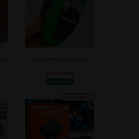
EMIUM
CEPILLO LIMPIADOR PARABRISAS
$5.990
$7.990
Ahorra $2.000
🔥 MÁS VENDIDO