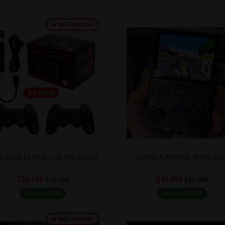
🔥 MÁS VENDIDO
 STICK X2 PLUS | +30.000 JUEGOS
CONSOLA PORTÁTIL RETRO R3
$36.990
$49.990
$42.990
$65.000
Ahorra $6.000
Ahorra $15.010
🔥 MÁS VENDIDO