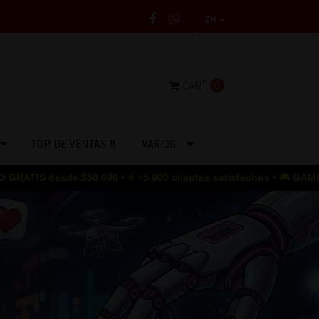
EN
CART
0
TOP DE VENTAS !!
VARIOS
 • ⭐ +5.000 clientes satisfechos • 🎮 GAME OVER para los precios