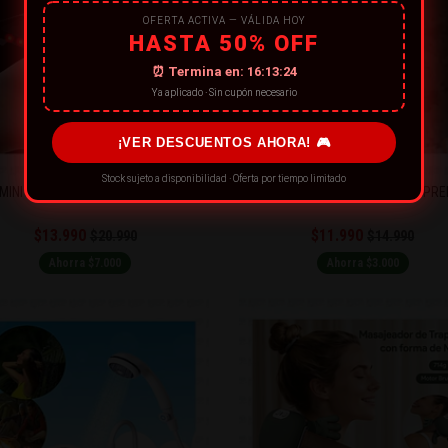
OFERTA ACTIVA — VÁLIDA HOY
HASTA 50% OFF
⏰ Termina en:
16:13:22
Ya aplicado · Sin cupón necesario
¡VER DESCUENTOS AHORA! 🎮
Stock sujeto a disponibilidad · Oferta por tiempo limitado
MINI ALERÓN LED SOLAR PLUS
ENCENDEDOR TURBO SOPLETE PR
$13.990
$11.990
$20.990
$14.990
Ahorra $7.000
Ahorra $3.000