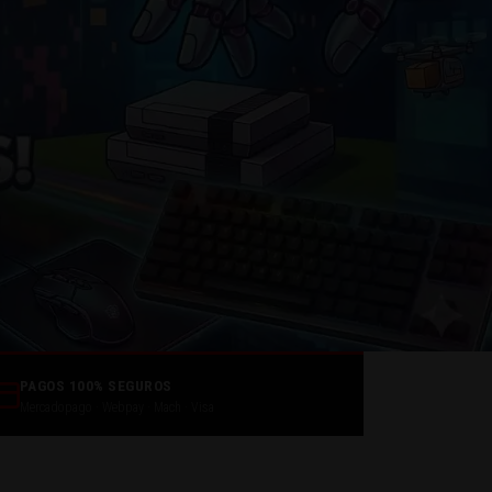
— Tecnovalp Chile
PAGOS 100% SEGUROS
Mercadopago · Webpay · Mach · Visa