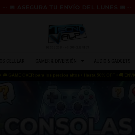
-- 📅 ASEGURA TU ENVÍO DEL LUNES 📅 --
DESDE 2014 · +5.000 CLIENTES
OS CELULAR
GAMER & DIVERSIÓN
AUDIO & GADGETS
os precios altos • Hasta 50% OFF • 🚚 ENVÍO GRATIS desde $50.000