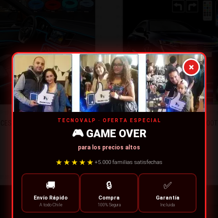
×
TECNOVALP · OFERTA ESPECIAL
UCES LED INTERIOR AUTO TUNING
TIRA LED CAPÓ APP BLUETOOT
🎮 GAME OVER
$5.000
$18.990
$6.990
$22.990
para los precios altos
Ahorra $1.990
Ahorra $4.000
★★★★★
+5.000 familias satisfechas
🚚
🔒
✅
Envío Rápido
Compra
Garantía
A todo Chile
100% Segura
Incluida