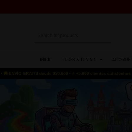
INICIO
LUCES & TUNING
ACCESORI
e $50.000 • ⭐ +5.000 clientes satisfechos • 🎮 GAME OVER para l