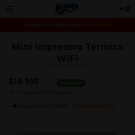
0
⚡ ENVÍO HOY DESTACADOS |
02:41:41
Mini Impresora Térmica
WiFi
$18.990
$23.990
Ahorra $5000
💳 o
3 cuotas de
$6330
sin interés
🚚
Envío gratis desde $50.000
📦
Envío desde $4.300