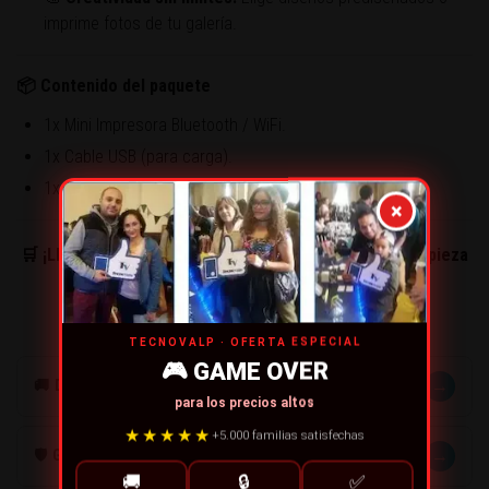
imprime fotos de tu galería.
📦 Contenido del paquete
1x Mini Impresora Bluetooth / WiFi.
1x Cable USB (para carga).
1x Rollo de papel térmico (listo para usar).
×
🛒 ¡Llévala contigo a todas partes! Compra ahora y empieza
a crear con Tecnovalp.
TECNOVALP · OFERTA ESPECIAL
🎮 GAME OVER
→
🚚 DESPACHOS
para los precios altos
★★★★★
+5.000 familias satisfechas
→
🛡️ GARANTÍA
🚚
🔒
✅