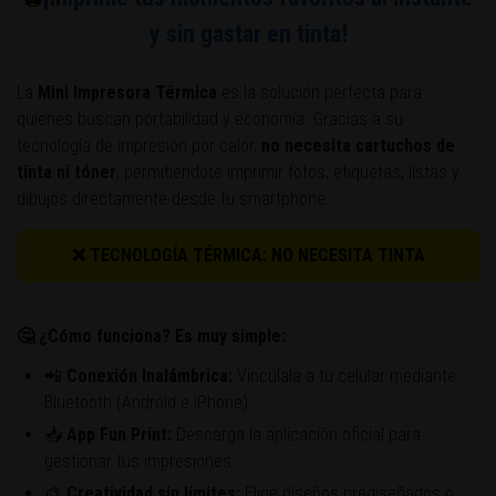
y sin gastar en tinta!
La
Mini Impresora Térmica
es la solución perfecta para
quienes buscan portabilidad y economía. Gracias a su
tecnología de impresión por calor,
no necesita cartuchos de
tinta ni tóner
, permitiéndote imprimir fotos, etiquetas, listas y
dibujos directamente desde tu smartphone.
❌ TECNOLOGÍA TÉRMICA: NO NECESITA TINTA
🤔 ¿Cómo funciona? Es muy simple:
📲
Conexión Inalámbrica:
Vincúlala a tu celular mediante
Bluetooth (Android e iPhone).
📥
App Fun Print:
Descarga la aplicación oficial para
gestionar tus impresiones.
🎨
Creatividad sin límites:
Elige diseños prediseñados o