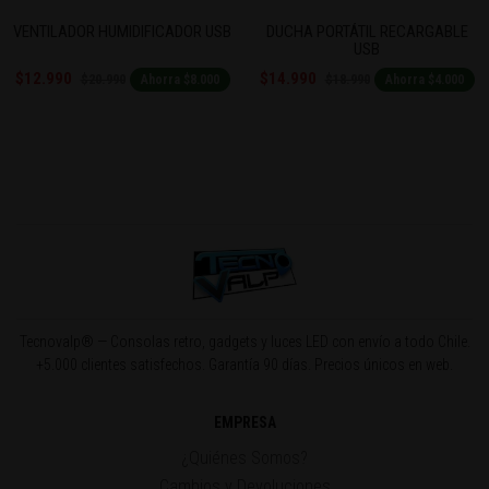
R HUMIDIFICADOR USB
DUCHA PORTÁTIL RECARGABLE
CALE
USB
RECA
$14.990
$9.500
$20.990
$18.990
$
Ahorra $8.000
Ahorra $4.000
Tecnovalp® — Consolas retro, gadgets y luces LED con envío a todo Chile.
+5.000 clientes satisfechos. Garantía 90 días. Precios únicos en web.
EMPRESA
¿Quiénes Somos?
Cambios y Devoluciones