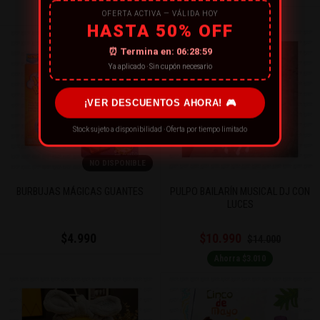
Ahorra $5.000
OFERTA ACTIVA — VÁLIDA HOY
HASTA 50% OFF
⏰ Termina en:
06:28:59
Ya aplicado · Sin cupón necesario
¡VER DESCUENTOS AHORA! 🎮
Stock sujeto a disponibilidad · Oferta por tiempo limitado
NO DISPONIBLE
BURBUJAS MÁGICAS GUANTES
PULPO BAILARÍN MUSICAL DJ CON
LUCES
$4.990
$10.990
$14.000
Ahorra $3.010