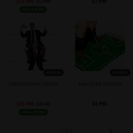
$12.990
$7.990
$17.990
Ahorra $5.000
AGOTADO
AGOTADO
DIVERTIDO DISFRAZ FIESTAS
BAÑO FÚTBOL DIVERSIÓN
$29.990
$4.990
$39.990
Ahorra $10.000
1
of
2