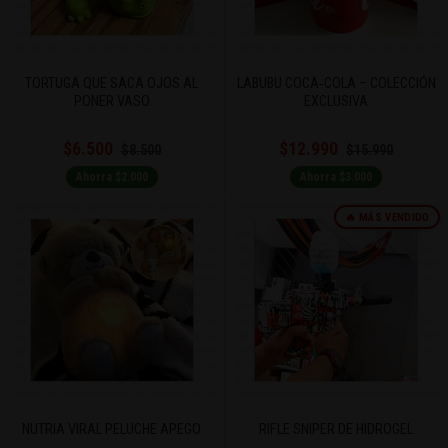
TORTUGA QUE SACA OJOS AL
LABUBU COCA‑COLA – COLECCIÓN
PONER VASO
EXCLUSIVA
$6.500
$12.990
$8.500
$15.990
Ahorra $2.000
Ahorra $3.000
🔥 MÁS VENDIDO
NUTRIA VIRAL PELUCHE APEGO
RIFLE SNIPER DE HIDROGEL