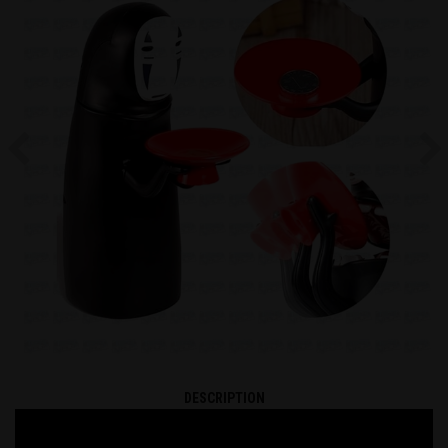
Previous
Ne
DESCRIPTION