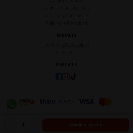
¿Quiénes Somos?
Cambios y Devoluciones
Términos y Condiciones
Política de Privacidad
CONTACTO
contacto@tecnovalp.cl
+56 9 56514727
FOLLOW US
−
+
Añadir al carrito
© 2014 - 2026 Tecnovalp®. All Rights Reserved.