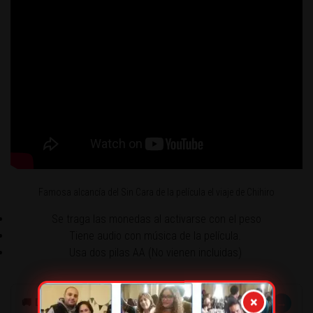
Famosa alcancía del Sin Cara de la película el viaje de Chihiro
Se traga las monedas al activarse con el peso
Tiene audio con música de la película.
Usa dos pilas AA (No vienen incluidas)
×
→
🚚 DESPACHOS