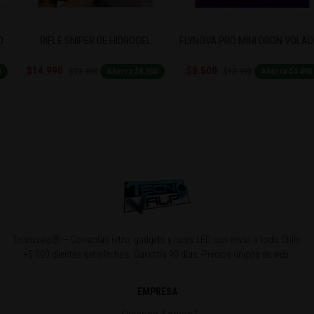
Previous
Next
RIFLE SNIPER DE HIDROGEL
FLYNOVA PRO MINI DRON VOLADOR
$14.990
$8.500
$22.990
$12.990
Ahorra $8.000
Ahorra $4.490
Tecnovalp® — Consolas retro, gadgets y luces LED con envío a todo Chile.
+5.000 clientes satisfechos. Garantía 90 días. Precios únicos en web.
EMPRESA