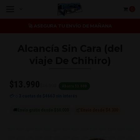
0
🚀 ASEGURA TU ENVÍO DE MAÑANA
Alcancía Sin Cara (del
viaje De Chihiro)
$13.990
$16.990
Ahorra $3.000
💳 o
3 cuotas de
$4663
sin interés
🚚
Envío gratis desde $50.000
📦
Envío desde $4.300