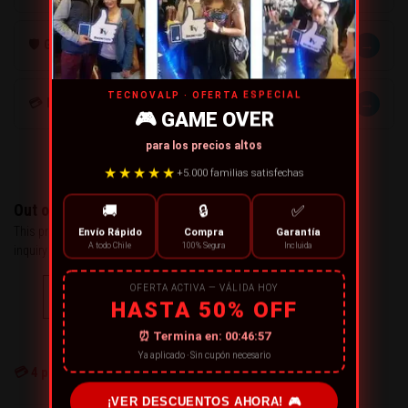
→
🛡️ GARANTÍA
TECNOVALP · OFERTA ESPECIAL
→
💳 MÉTODOS DE PAGO
🎮 GAME OVER
para los precios altos
★★★★★
+5.000 familias satisfechas
Out of stock
🚚
🔒
✅
This product has run out of stock. You may send us an
Envío Rápido
Compra
Garantía
A todo Chile
100% Segura
Incluida
inquiry about it.
OFERTA ACTIVA — VÁLIDA HOY
CONTACT US
HASTA 50% OFF
← or Continue Shopping
⏰ Termina en:
00:46:57
Ya aplicado · Sin cupón necesario
💳
4
personas están comprando ahora
¡VER DESCUENTOS AHORA! 🎮