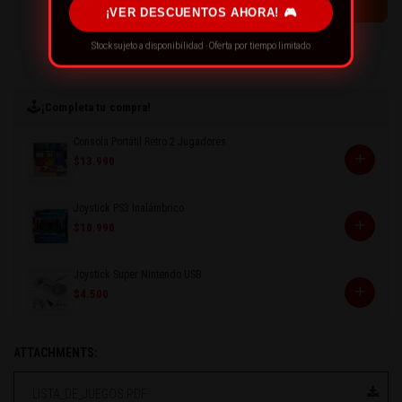
¡VER DESCUENTOS AHORA! 🎮
Stock sujeto a disponibilidad · Oferta por tiempo limitado
← CONTINUE SHOPPING
🕹️
¡Completa tu compra!
Consola Portátil Retro 2 Jugadores
+
$13.990
Joystick PS3 Inalámbrico
+
$10.990
Joystick Super Nintendo USB
+
$4.500
ATTACHMENTS:
LISTA_DE_JUEGOS.PDF