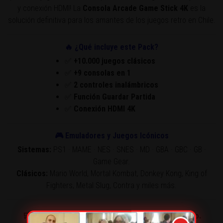
y conexión HDMI! La
Consola Arcade Game Stick 4K
es la
solución definitiva para los amantes de los juegos retro en Chile.
🔥 ¿Qué incluye este Pack?
✅
+10.000 juegos clásicos
✅
+9 consolas en 1
✅
2 controles inalámbricos
✅
Función Guardar Partida
✅
Conexión HDMI 4K
🎮 Emuladores y Juegos Icónicos
Sistemas:
PS1 · MAME · NES · SNES · MD · GBA · GBC · GB ·
Game Gear.
Clásicos:
Mario World, Mortal Kombat, Donkey Kong, King of
Fighters, Metal Slug, Contra y miles más.
🛒 Miles de gamers en Chile ya la están disfrutando.