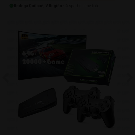
Bodega Quilpué, V Región
· Despacho inmediato
Previous
Ne