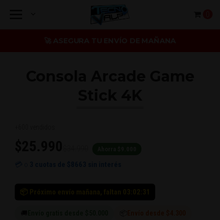
0
🚀 ASEGURA TU ENVÍO DE MAÑANA
Consola Arcade Game
Stick 4K
+600 vendidos
$25.990
$34.990
Ahorra $9.000
💳 o
3 cuotas de
$8663
sin interés
📦 Próximo envío mañana, faltan 03:02:31
🚚
Envío gratis desde $50.000
📦
Envío desde $4.300