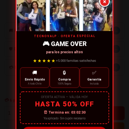
×
¡Compra ahora y empieza a jugar hoy mismo!
→
🚚 DESPACHOS
TECNOVALP · OFERTA ESPECIAL
🎮 GAME OVER
→
🛡️ GARANTÍA
para los precios altos
★★★★★
+5.000 familias satisfechas
→
💳 MÉTODOS DE PAGO
🚚
🔒
✅
Envío Rápido
Compra
Garantía
A todo Chile
100% Segura
Incluida
OFERTA ACTIVA — VÁLIDA HOY
💳
6
personas están comprando ahora
HASTA 50% OFF
+
⏰ Termina en:
03:02:30
-
Ya aplicado · Sin cupón necesario