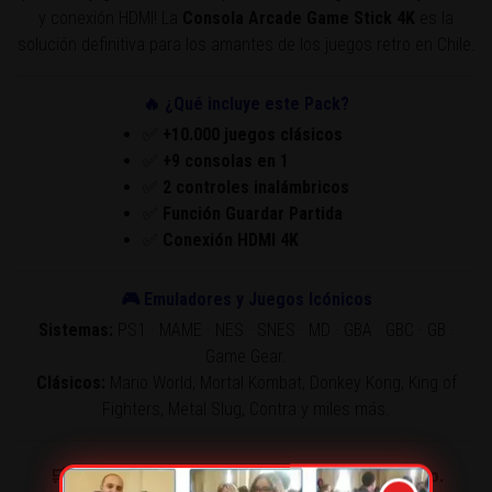
y conexión HDMI! La
Consola Arcade Game Stick 4K
es la
solución definitiva para los amantes de los juegos retro en Chile.
🔥 ¿Qué incluye este Pack?
✅
+10.000 juegos clásicos
✅
+9 consolas en 1
✅
2 controles inalámbricos
✅
Función Guardar Partida
✅
Conexión HDMI 4K
🎮 Emuladores y Juegos Icónicos
Sistemas:
PS1 · MAME · NES · SNES · MD · GBA · GBC · GB ·
Game Gear.
Clásicos:
Mario World, Mortal Kombat, Donkey Kong, King of
Fighters, Metal Slug, Contra y miles más.
🛒 Miles de gamers en Chile ya la están disfrutando.