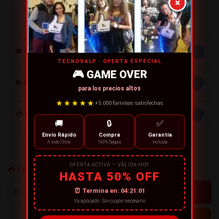
×
¡Compra ahora y empieza a jugar hoy mismo!
→
🚚 DESPACHOS
TECNOVALP · OFERTA ESPECIAL
🎮 GAME OVER
→
🛡️ GARANTÍA
para los precios altos
★★★★★
+5.000 familias satisfechas
→
💳 MÉTODOS DE PAGO
🚚
🔒
✅
Envío Rápido
Compra
Garantía
A todo Chile
100% Segura
Incluida
OFERTA ACTIVA — VÁLIDA HOY
💳
7
personas están comprando ahora
HASTA 50% OFF
+
⏰ Termina en:
04:21:01
-
Ya aplicado · Sin cupón necesario