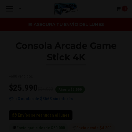
0
📅 ASEGURA TU ENVÍO DEL LUNES
Consola Arcade Game
Stick 4K
+600 vendidos
$25.990
$34.990
Ahorra $9.000
💳 o
3 cuotas de
$8663
sin interés
📦 Envíos se reanudan el lunes
🚚
Envío gratis desde $50.000
📦
Envío desde $4.300