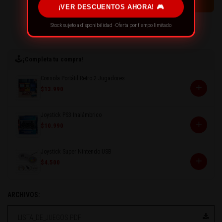
¡VER DESCUENTOS AHORA! 🎮
Stock sujeto a disponibilidad · Oferta por tiempo limitado
← CONTINÚA COMPRANDO
🕹️
¡Completa tu compra!
Consola Portátil Retro 2 Jugadores
+
$13.990
Joystick PS3 Inalámbrico
+
$10.990
Joystick Super Nintendo USB
+
$4.500
ARCHIVOS:
LISTA_DE_JUEGOS.PDF