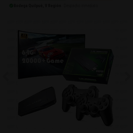
Bodega Quilpué, V Región
· Despacho inmediato
Previous
Ne