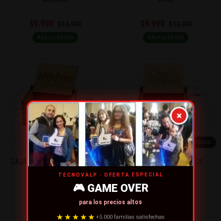
$9.990
$9.990
$13.990
$13.990
Ahorra $4.000
Ahorra $4.000
×
AGOTADO
AGOTADO
CAJA MUSICAL HARRY POTTER
CAJA MUSICAL GAMES OF
THRONES
TECNOVALP · OFERTA ESPECIAL
🎮 GAME OVER
$9.990
$9.990
$13.990
$13.990
para los precios altos
Ahorra $4.000
Ahorra $4.000
★★★★★
+5.000 familias satisfechas