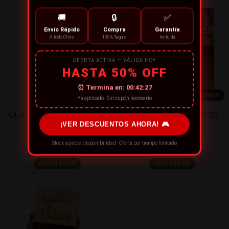
🚚
🔒
✅
Envío Rápido
Compra
Garantía
A todo Chile
100% Segura
Incluida
OFERTA ACTIVA — VÁLIDA HOY
HASTA 50% OFF
⏰ Termina en:
00:42:27
AGOTADO
AGOTADO
Ya aplicado · Sin cupón necesario
CAJA MUSICAL DRAGON BALL GT
CAJA MUSICAL HARRY POTTER
¡VER DESCUENTOS AHORA! 🎮
PATRONUS
Stock sujeto a disponibilidad · Oferta por tiempo limitado
$9.990
$9.990
$13.990
$13.990
Ahorra $4.000
Ahorra $4.000