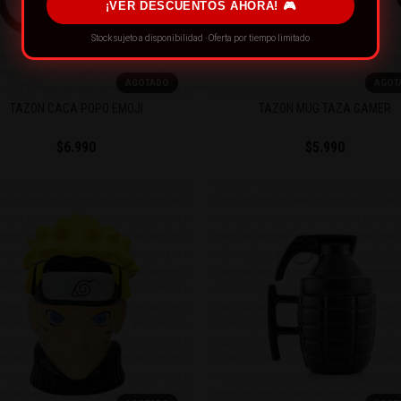
¡VER DESCUENTOS AHORA! 🎮
Stock sujeto a disponibilidad · Oferta por tiempo limitado
AGOTADO
AGOT
TAZÓN CACA POPO EMOJI
TAZÓN MUG TAZA GAMER
$6.990
$5.990