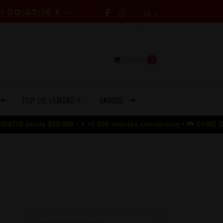
E:
00:47:15
⚡ --
CL
CARRO
0
TOP DE VENTAS !!
VARIOS
0.000 • ⭐ +5.000 clientes satisfechos • 🎮 GAME OVER para los pr