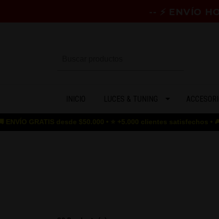
-- ⚡ ENVÍO 
INICIO
LUCES & TUNING
ACCESORI
 desde $50.000 • ⭐ +5.000 clientes satisfechos • 🎮 GAME OVER pa