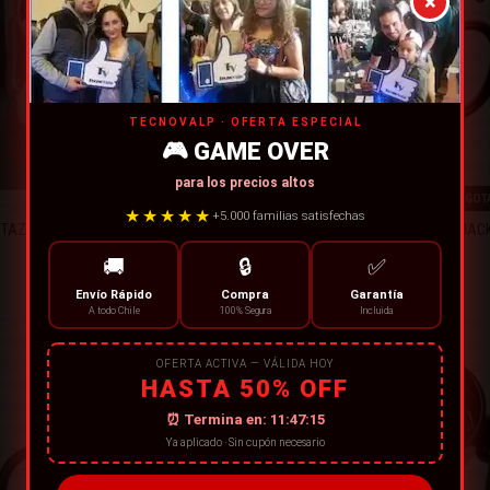
×
TECNOVALP · OFERTA ESPECIAL
🎮 GAME OVER
para los precios altos
AGOT
★★★★★
+5.000 familias satisfechas
TAZON MUG OSO PEREZOSOS
TAZÓN EXTRAÑO MUNDO JAC
🚚
🔒
✅
$9.900
$8.990
Envío Rápido
Compra
Garantía
A todo Chile
100% Segura
Incluida
OFERTA ACTIVA — VÁLIDA HOY
HASTA 50% OFF
⏰ Termina en:
11:47:14
Ya aplicado · Sin cupón necesario