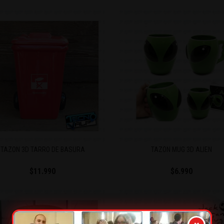
TAZON 3D TARRO DE BASURA
TAZÓN MUG 3D ALIEN
$11.990
$6.990