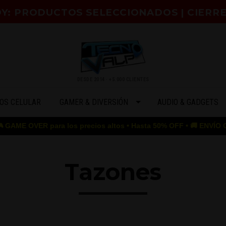
HOY: PRODUCTOS SELECCIONADOS | CIERR
DESDE 2014 · +5.000 CLIENTES
OS CELULAR
GAMER & DIVERSIÓN
AUDIO & GADGETS
ra los precios altos • Hasta 50% OFF • 🚚 ENVÍO GRATIS desde $5
Tazones