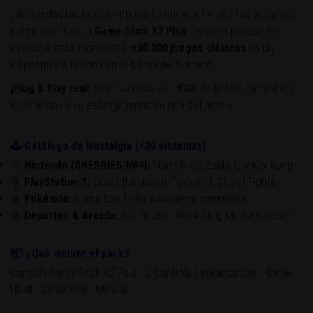
Recuerdas las tardes enteras frente a la TV con tus amigos o
¿
hermanos? Con la
Game Stick X2 Plus
tienes el pasaporte
directo a esos momentos:
+30.000 juegos clásicos
en un
dispositivo que cabe en la palma de tu mano.
¡Plug & Play real!
Solo conéctala al HDMI de tu tele, sincroniza
los mandos y ya estás jugando en alta definición.
🕹️ Catálogo de Nostalgia (+30 sistemas)
🎯
Nintendo (SNES/NES/N64):
Mario Bros, Zelda, Donkey Kong.
🎯
PlayStation 1:
Crash Bandicoot, Tekken 3, Street Fighter.
🎯
Pokémon:
Game Boy, Color y Advance completos.
🎯
Deportes & Arcade:
ISS Deluxe, Metal Slug, Mortal Kombat.
📦 ¿Qué incluye el pack?
Consola Game Stick X2 Plus · 2 Controles inalámbricos · Cable
HDMI · Cable USB · Manual.