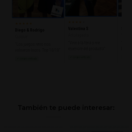
★★★★
★
★★★
★★★★★
Valentina S
Sebas
Diego & Rodrigo
Antofagasta
Viña d
Quilpué
"Vine a la feria y me
"Mi pr
"Los juegos retro nos
enamoré del producto"
Mario 
volvieron locos. Top 10/10"
✓ compra verificada
✓ compra
✓ compra verificada
También te puede interesar: