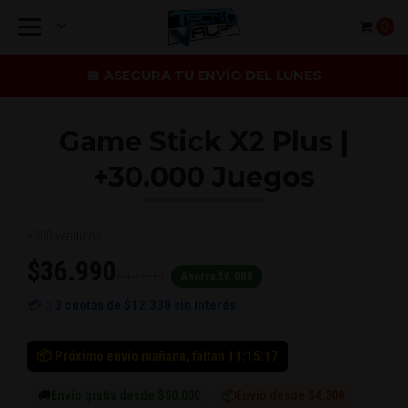
0
📅 ASEGURA TU ENVÍO DEL LUNES
Game Stick X2 Plus |
+30.000 Juegos
+300 vendidos
$36.990
$42.990
Ahorra $6.000
💳 o
3 cuotas de
$12.330
sin interés
📦 Próximo envío mañana, faltan 11:15:16
🚚
Envío gratis desde $50.000
📦
Envío desde $4.300