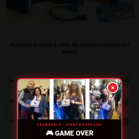
¡Agrega al carrito y revive tus mejores recuerdos hoy
🛒
mismo!
→
🚚 DESPACHOS
×
→
🛡️ GARANTÍA
→
💳 MÉTODOS DE PAGO
TECNOVALP · OFERTA ESPECIAL
🎮 GAME OVER