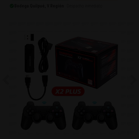
Bodega Quilpué, V Región
· Despacho inmediato
Previous
Ne