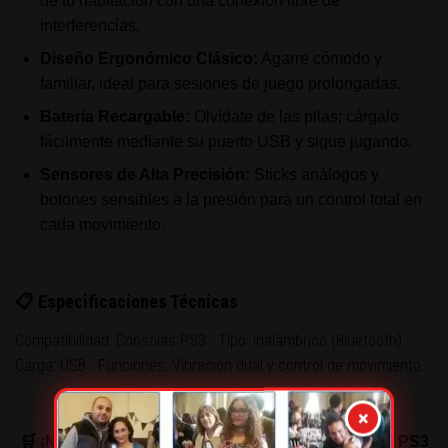
de tu habitación con una conexión libre de
interferencias.
Diseño Ergonómico Clásico:
Agarre cómodo y
familiar, ideal para sesiones de juego prolongadas.
Batería Recargable:
Olvídate de las pilas; cárgalo
fácilmente mediante su puerto USB y sigue jugando.
Sensores de Alta Precisión:
Sticks análogos y
botones sensibles a la presión para un control total en
cada movimiento.
📋 Especificaciones Técnicas
Compatibilidad: Consolas PS3 · Tipo: Inalámbrico (Bluetooth) ·
Carga: USB · Funciones: Vibración dual y control de movimiento.
×
🛒 ¡No detengas la diversión! Asegura tu Joystick PS3