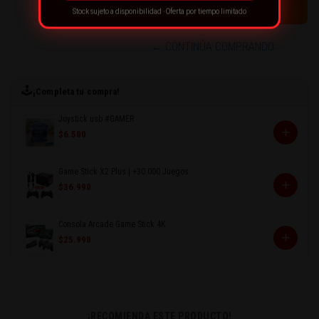
Stock sujeto a disponibilidad · Oferta por tiempo limitado
← CONTINÚA COMPRANDO
🕹️
¡Completa tu compra!
Joystick usb #GAMER
+
$6.500
Game Stick X2 Plus | +30.000 Juegos
+
$36.990
Consola Arcade Game Stick 4K
+
$25.990
¡RECOMIENDA ESTE PRODUCTO!