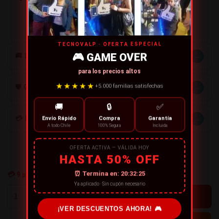
en Tecnovalp.
TECNOVALP · OFERTA ESPECIAL
🎮 GAME OVER
→
🚚 DESPACHOS
para los precios altos
★★★★★
→
+5.000 familias satisfechas
🛡️ GARANTÍA
🚚
🔒
✅
→
💳 MÉTODOS DE PAGO
Envío Rápido
Compra
Garantía
A todo Chile
100% Segura
Incluida
OFERTA ACTIVA — VÁLIDA HOY
HASTA 50% OFF
⏰ Termina en:
20:32:24
💳
9
personas están comprando ahora
Ya aplicado · Sin cupón necesario
+
-
¡VER DESCUENTOS AHORA! 🎮