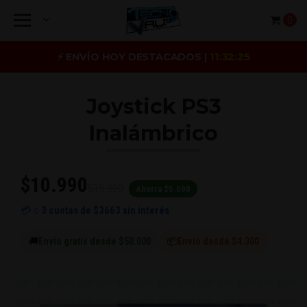
0
⚡ ENVÍO HOY DESTACADOS |
11:32:25
Joystick PS3
Inalámbrico
$10.990
$15.990
Ahorra $5.000
💳 o
3 cuotas de
$3663
sin interés
🚚
Envío gratis desde $50.000
📦
Envío desde $4.300