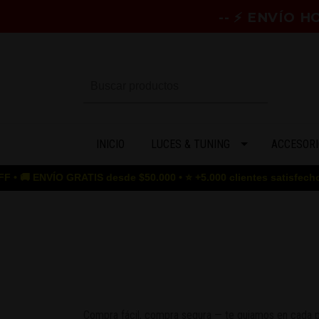
-- ⚡ ENVÍO 
INICIO
LUCES & TUNING
ACCESORI
 ENVÍO GRATIS desde $50.000 • ⭐ +5.000 clientes satisfechos • 
Compra fácil, compra segura — te guiamos en cada 