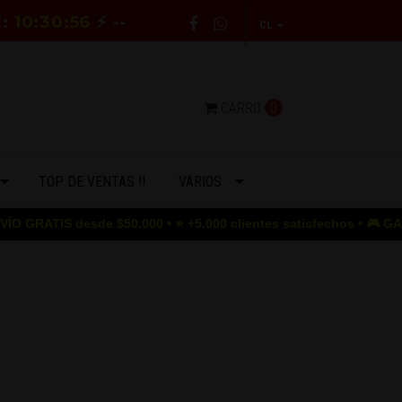
E:
10:30:55
⚡ --
CL
CARRO
0
TOP DE VENTAS !!
VARIOS
ATIS desde $50.000 • ⭐ +5.000 clientes satisfechos • 🎮 GAME OV