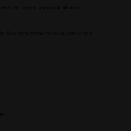
 indícalo en el campo
Información adicional
.
y, Redcompra, tarjetas de crédito/débito (cuotas
ea.