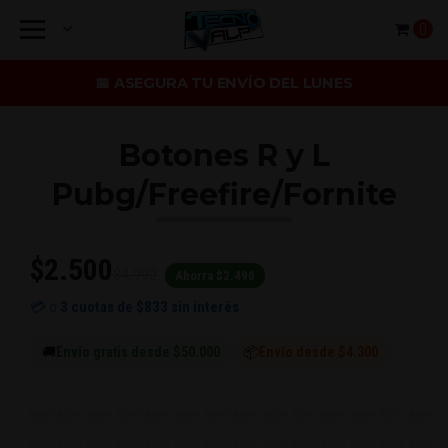
0
📅 ASEGURA TU ENVÍO DEL LUNES
Botones R y L
Pubg/Freefire/Fornite
$2.500
$4.990
Ahorra $2.490
💳 o
3 cuotas de
$833
sin interés
🚚
Envío gratis desde $50.000
📦
Envío desde $4.300