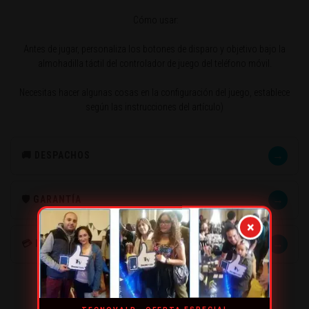
Cómo usar:
Antes de jugar, personaliza los botones de disparo y objetivo bajo la
almohadilla táctil del controlador de juego del teléfono móvil.
Necesitas hacer algunas cosas en la configuración del juego, establece
según las instrucciones del artículo)
→
🚚 DESPACHOS
→
🛡️ GARANTÍA
×
→
💳 MÉTODOS DE PAGO