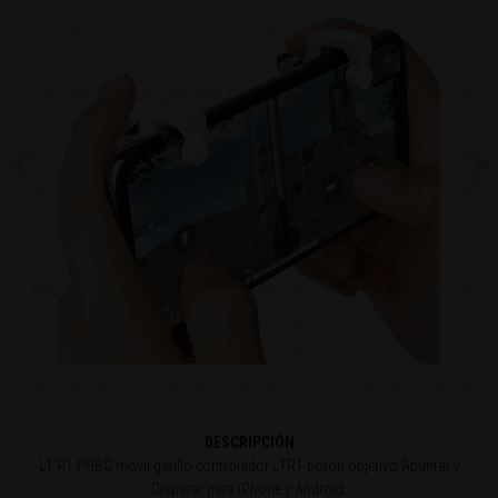
Previous
Ne
DESCRIPCIÓN
L1 R1 PUBG móvil gatillo controlador L1R1 botón objetivo Apuntar y
Disparar para iPhone y Android.