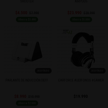
SHOOTER
AIRPODS
$4.500
$23.990
$7.990
$28.990
Ahorra $3.490
Ahorra $5.000
AGOTADO
AGOTADO
PARLANTE DE INDUCCIÓN DEFF
EARFORCE AUDÍFONOS #GAMER
$8.990
$19.990
$10.990
Ahorra $2.000