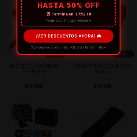
HASTA 50% OFF
⏰ Termina en:
17:52:18
Ya aplicado · Sin cupón necesario
¡VER DESCUENTOS AHORA! 🎮
Stock sujeto a disponibilidad · Oferta por tiempo limitado
AGOTADO
AGOTADO
LENTE DE SOL CON CAMARA
PARLANTE ALTAVOZ BLUETOOTH
/FOTOGRAFÍA
BULLDOG
$14.990
$16.990