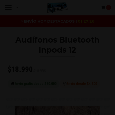
0
⚡ ENVÍO HOY DESTACADOS |
01:27:26
Audífonos Bluetooth
Inpods 12
$18.990
$18.990
🚚
Envío gratis desde $50.000
📦
Envío desde $4.300