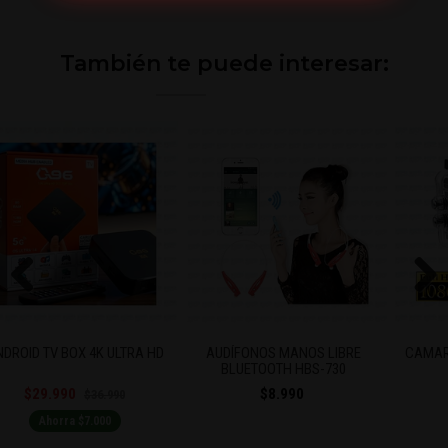
También te puede interesar:
Previous
Next
A HD
AUDÍFONOS MANOS LIBRE
CAMARA DEPORTIVA FULL HD
BLUETOOTH HBS-730
1080P
$8.990
$14.990