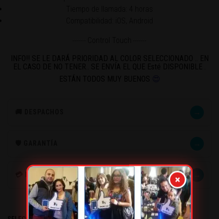
Tiempo de llamada: 4 horas
Compatibilidad: iOS, Android
Control Touch
-------
-------
INFO!! SE LE DARÁ PRIORIDAD AL COLOR SELECCIONADO .. EN
EL CASO DE NO TENER.. SE ENVÍA EL QUE Esté DISPONIBLE .
ESTÁN TODOS MUY BUENOS
😍
→
🚚 DESPACHOS
→
🛡️ GARANTÍA
→
💳 MÉTODOS DE PAGO
×
SELECCIONE EL COLOR