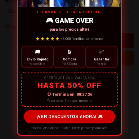
TECNOVALP · OFERTA ESPECIAL
🎮 GAME OVER
💳
4
personas están comprando ahora
para los precios altos
+
★★★★★
+5.000 familias satisfechas
-
🚚
🔒
✅
Envío Rápido
Compra
Garantía
A todo Chile
100% Segura
Incluida
← CONTINÚA COMPRANDO
OFERTA ACTIVA — VÁLIDA HOY
HASTA 50% OFF
⏰ Termina en:
08:27:25
¡RECOMIENDA ESTE PRODUCTO!
Ya aplicado · Sin cupón necesario
¡VER DESCUENTOS AHORA! 🎮
Stock sujeto a disponibilidad · Oferta por tiempo limitado