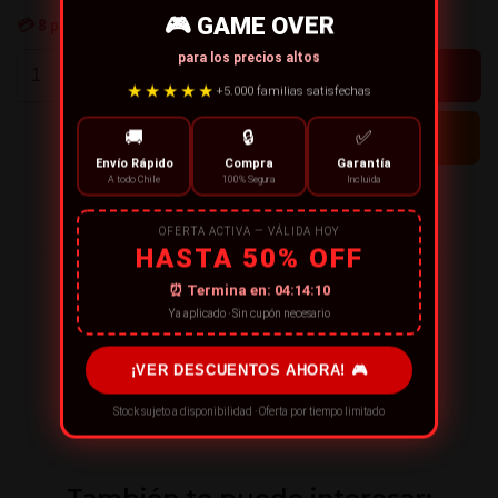
🎮 GAME OVER
💳
8
personas están comprando ahora
para los precios altos
+
-
★★★★★
+5.000 familias satisfechas
🚚
🔒
✅
Envío Rápido
Compra
Garantía
A todo Chile
100% Segura
Incluida
← CONTINÚA COMPRANDO
OFERTA ACTIVA — VÁLIDA HOY
HASTA 50% OFF
¡RECOMIENDA ESTE PRODUCTO!
⏰ Termina en:
04:14:10
Ya aplicado · Sin cupón necesario
¡VER DESCUENTOS AHORA! 🎮
Stock sujeto a disponibilidad · Oferta por tiempo limitado