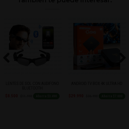
También te puede interesar:
Previous
Next
LENTES DE SOL CON AUDIFONO
ANDROID TV BOX 4K ULTRA HD
BLUETOOTH
$8.500
$29.990
$11.990
$36.990
Ahorra $3.490
Ahorra $7.000