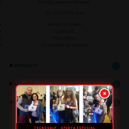
Permite contestar llamadas
QUE ACCESORIOS TRAE:
Manual de usuario
Cable USB
Peso: 84Grs
Almohadillas de repuesto
→
🚚 DESPACHOS
→
🛡️ GARANTÍA
×
→
💳 MÉTODOS DE PAGO
TECNOVALP · OFERTA ESPECIAL