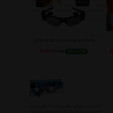
IFONO BLUETOOTH
ANDROID TV BOX 4K ULTRA HD
AUDÍFO
$29.990
$36.990
horra $3.490
Ahorra $7.000
Tecnovalp® — Consolas retro, gadgets y luces LED
con envío a todo Chile. +5.000 clientes satisfechos.