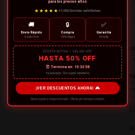
para los precios altos
★★★★★
+5.000 familias satisfechas
🚚
🔒
✅
Envío Rápido
Compra
Garantía
A todo Chile
100% Segura
Incluida
SE
OFERTA ACTIVA — VÁLIDA HOY
HASTA 50% OFF
⏰ Termina en:
15:32:57
Ya aplicado · Sin cupón necesario
Ag
Est
¡VER DESCUENTOS AHORA! 🎮
pre
Stock sujeto a disponibilidad · Oferta por tiempo limitado
💳