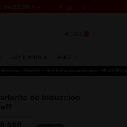
E:
04:32:57
⚡ --
CL
CARRO
0
TOP DE VENTAS !!
VARIOS
50.000 • ⭐ +5.000 clientes satisfechos • 🎮 GAME OVER para los 
arlante de Inducción
eff
8.990