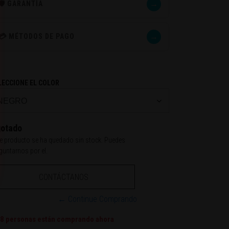
→
🛡️ GARANTÍA
→
💳 MÉTODOS DE PAGO
LECCIONE EL COLOR
otado
e producto se ha quedado sin stock. Puedes
guntarnos por el.
CONTÁCTANOS
← Continue Comprando
8
personas están comprando ahora