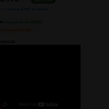
$10.990
Ahorra $2000
 o
3 cuotas de
$2997
sin interés

Envío gratis desde $50.000
📦
Envío desde $4.300
SCRIPCIÓN