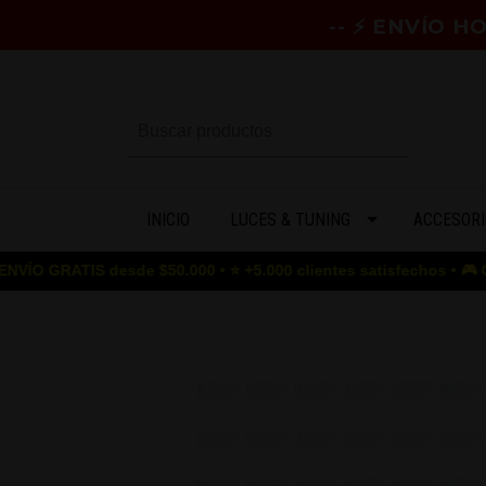
-- ⚡ ENVÍO 
INICIO
LUCES & TUNING
ACCESORI
IS desde $50.000 • ⭐ +5.000 clientes satisfechos • 🎮 GAME OVER 