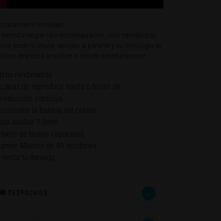
cionamiento inmediato
 necesita ningún tipo de configuración, solo reproduce tu
ica desde tu celular, apoyalo al parlante y su tecnología de
sores empezara amplificar el sonido inmediatamente.
timo rendimiento
 capaz de reproducir hasta 6 horas de
producción continúa.
 consume la batería del celular
lida auxiliar 3.5mm
rlante de buena capacidad
lumen Máximo de 80 decibeles
ntesta tu llamada
→
🚚 DESPACHOS