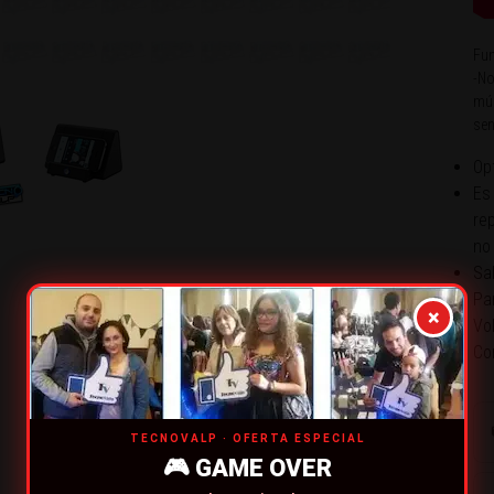
Fun
-No
mús
sen
Op
Es
re
no
Sa
Pa
×
Vo
Co
TECNOVALP · OFERTA ESPECIAL
🎮 GAME OVER