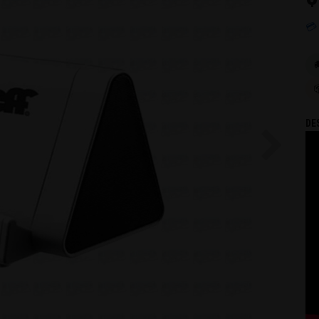
💳

DE
Next