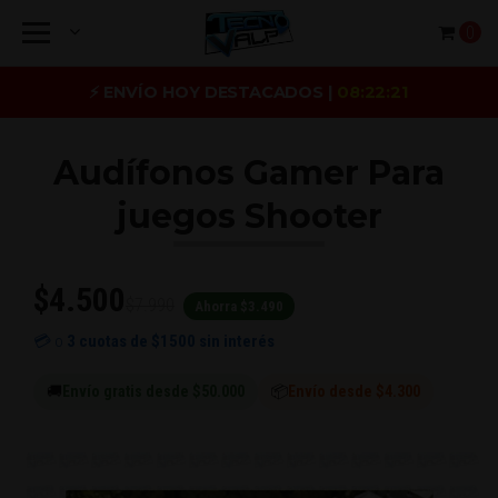
0
⚡ ENVÍO HOY DESTACADOS |
08:22:21
Audífonos Gamer Para
juegos Shooter
$4.500
$7.990
Ahorra $3.490
💳 o
3 cuotas de
$1500
sin interés
🚚
Envío gratis desde $50.000
📦
Envío desde $4.300