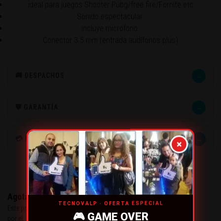
ideal para juegos Shooter Pubg/free fire/Fornite etc
Sonido espectacular
incluye micrófono
Conector 3.5 mm (entrada audífonos plus)
→
🚚 DESPACHOS
→
🛡️ GARANTÍA
→
💳 MÉTODOS DE PAGO
×
Agotado
TECNOVALP · OFERTA ESPECIAL
Este producto se ha quedado sin stock. Puedes preguntarnos
🎮 GAME OVER
por el.