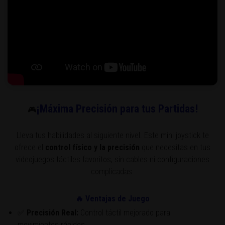
¡Máxima Precisión para tus Partidas!
🎮
Lleva tus habilidades al siguiente nivel. Este mini joystick te
ofrece el
control físico y la precisión
que necesitas en tus
videojuegos táctiles favoritos, sin cables ni configuraciones
complicadas.
🔥 Ventajas de Juego
✅
Precisión Real:
Control táctil mejorado para
movimientos rápidos.