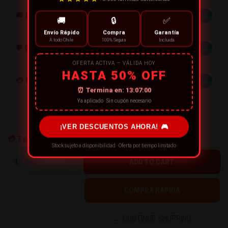
→
🚚 DESPACHOS
🚚
🔒
✅
Envío Rápido
Compra
Garantía
A todo Chile
100% Segura
Incluida
→
🛡️ GARANTÍA
OFERTA ACTIVA — VÁLIDA HOY
HASTA 50% OFF
→
💳 MÉTODOS DE PAGO
⏰ Termina en:
13:06:59
Ya aplicado · Sin cupón necesario
¡VER DESCUENTOS AHORA! 🎮
💳
7
personas están comprando ahora
Stock sujeto a disponibilidad · Oferta por tiempo limitado
+
-
← CONTINUE SHOPPING