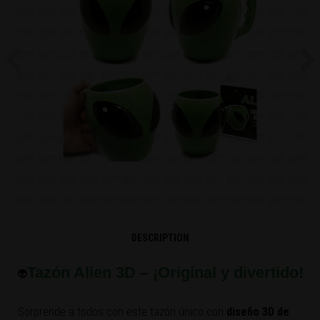
Previous
Ne
DESCRIPTION
Tazón Alien 3D – ¡Original y divertido!
👽
Sorprende a todos con este tazón único con
diseño 3D de