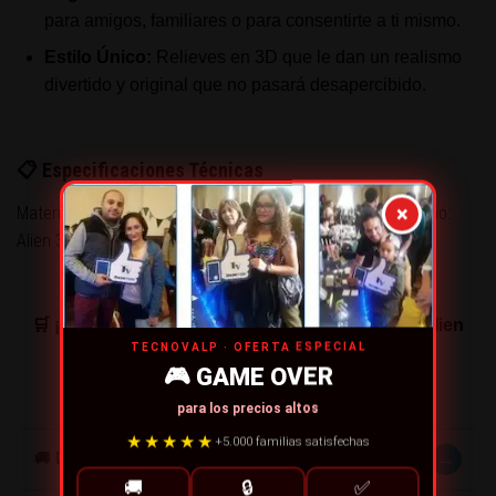
para amigos, familiares o para consentirte a ti mismo.
Estilo Único:
Relieves en 3D que le dan un realismo
divertido y original que no pasará desapercibido.
📋 Especificaciones Técnicas
×
Material: Cerámica premium · Color: Verde Galáctico · Diseño:
Alien 3D · Apto para: Bebidas frías y calientes.
🛒 ¡No dejes que se escape! Asegura tu Tazón Alien
TECNOVALP · OFERTA ESPECIAL
hoy en Tecnovalp.
🎮 GAME OVER
para los precios altos
★★★★★
+5.000 familias satisfechas
→
🚚 DESPACHOS
🚚
🔒
✅