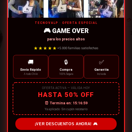
💳
TECNOVALP · OFERTA ESPECIAL
🎮 GAME OVER
para los precios altos
★★★★★
+5.000 familias satisfechas
🚚
🔒
✅
Envío Rápido
Compra
Garantía
A todo Chile
100% Segura
Incluida
OFERTA ACTIVA — VÁLIDA HOY
HASTA 50% OFF
⏰ Termina en:
15:16:59
Ya aplicado · Sin cupón necesario
¡VER DESCUENTOS AHORA! 🎮