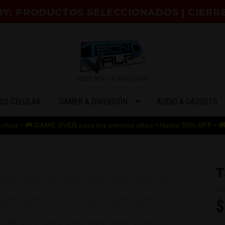
HOY: PRODUCTOS SELECCIONADOS | CIERR
DESDE 2014 · +5.000 CLIENTES
OS CELULAR
GAMER & DIVERSIÓN
AUDIO & GADGETS
 GAME OVER para los precios altos • Hasta 50% OFF • 🚚 ENVÍO G
T
$