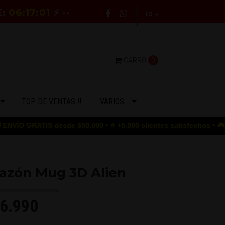
E:
06:17:00
⚡ --
ES
CARRO
0
TOP DE VENTAS !!
VARIOS
RATIS desde $50.000 • ⭐ +5.000 clientes satisfechos • 🎮 GAME OV
azón Mug 3D Alien
6.990