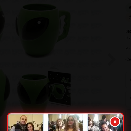

DE
Div
Mat
-Ce
Next
×