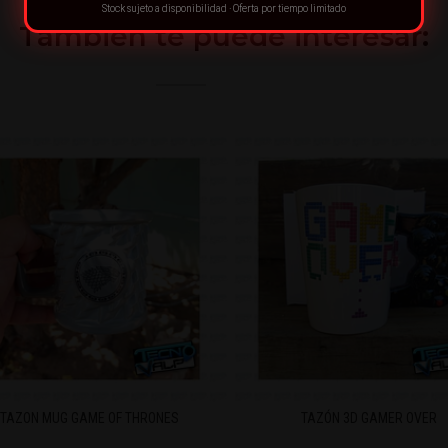
Stock sujeto a disponibilidad · Oferta por tiempo limitado
También te puede interesar:
TAZON MUG GAME OF THRONES
TAZÓN 3D GAMER OVER