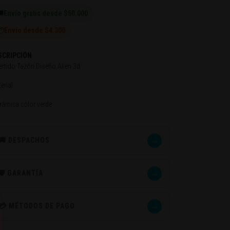

Envío gratis desde $50.000
📦
Envío desde $4.300
SCRIPCIÓN
ertido Tazón Diseño Alien 3d
erial
rámica color verde
→
🚚 DESPACHOS
→
🛡️ GARANTÍA
→
💳 MÉTODOS DE PAGO