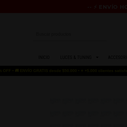
-- ⚡ ENVÍO 
INICIO
LUCES & TUNING
ACCESORI
 ENVÍO GRATIS desde $50.000 • ⭐ +5.000 clientes satisfechos • 