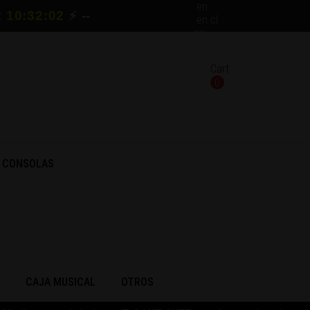
en
:
10:32:01
⚡ --
en
cl
es
Cart
0
& CONSOLAS
N
CAJA MUSICAL
OTROS