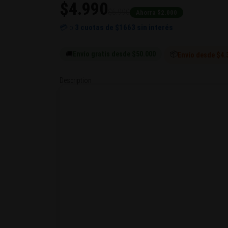
$4.990
$6.990
Ahorra $2.000
💳 o
3 cuotas de
$1663
sin interés
🚚
Envío gratis desde $50.000
📦
Envío desde $4.
Description