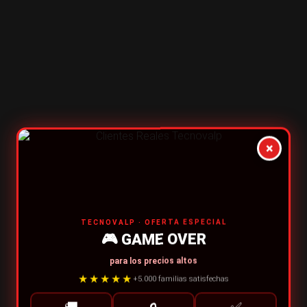
×
TECNOVALP · OFERTA ESPECIAL
🎮 GAME OVER
para los precios altos
★★★★★
+5.000 familias satisfechas