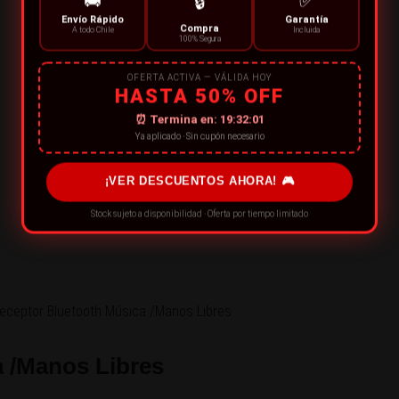
🚚
✅
🔒
Envío Rápido
Garantía
Compra
A todo Chile
Incluida
100% Segura
OFERTA ACTIVA — VÁLIDA HOY
HASTA 50% OFF
⏰ Termina en:
19:32:00
Ya aplicado · Sin cupón necesario
¡VER DESCUENTOS AHORA! 🎮
Stock sujeto a disponibilidad · Oferta por tiempo limitado
 /Manos Libres