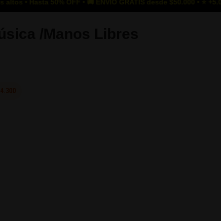
ta 50% OFF • 🚚 ENVÍO GRATIS desde $50.000 • ⭐ +5.000 clientes 
úsica /Manos Libres
4.300