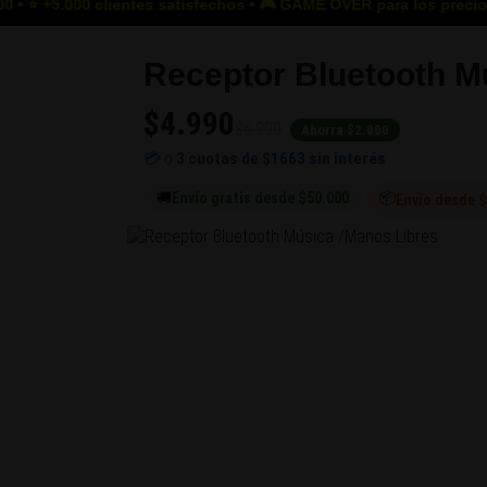
clientes satisfechos • 🎮 GAME OVER para los precios altos • Has
Receptor Bluetooth M
$4.990
$6.990
Ahorra $2.000
💳 o
3 cuotas de
$1663
sin interés
🚚
Envío gratis desde $50.000
📦
Envío desde $