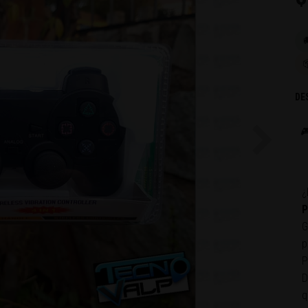

DE

Next
¿
P
G
p
P
D
q