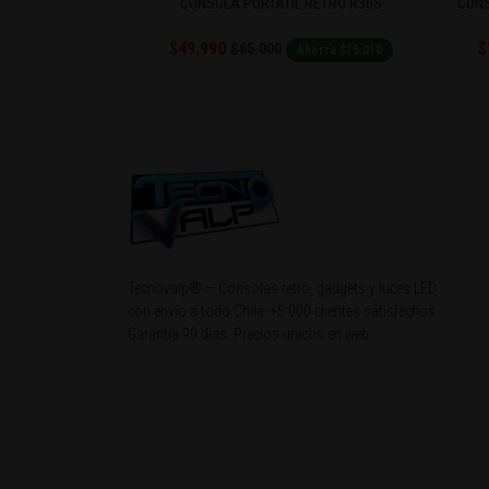
20 JUEGOS
CONSOLA PORTÁTIL RETRO R36S
CONS
$49.990
$
$65.000
Ahorra $8.000
Ahorra $15.010
Tecnovalp® — Consolas retro, gadgets y luces LED
con envío a todo Chile. +5.000 clientes satisfechos.
Garantía 90 días. Precios únicos en web.