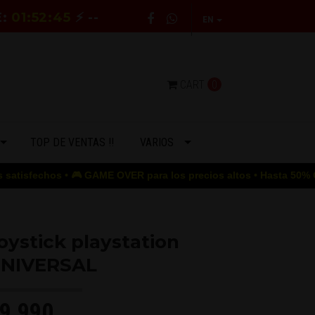
E:
01:52:44
⚡ --
EN
CART
0
TOP DE VENTAS !!
VARIOS
 • 🎮 GAME OVER para los precios altos • Hasta 50% OFF • 🚚 ENVÍ
oystick playstation
NIVERSAL
9.990