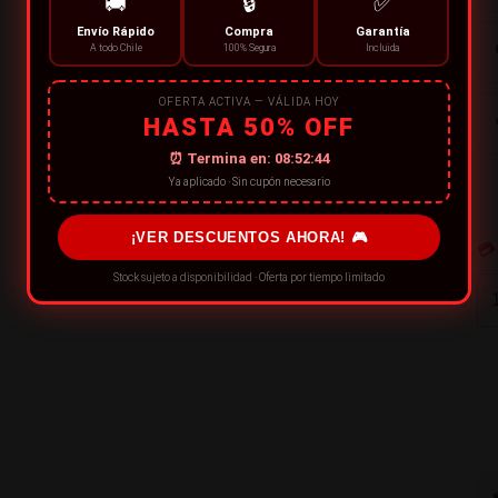
🚚
🔒
✅
Envío Rápido
Compra
Garantía
A todo Chile
100% Segura
Incluida
OFERTA ACTIVA — VÁLIDA HOY
HASTA 50% OFF
⏰ Termina en:
08:52:43
Ya aplicado · Sin cupón necesario
¡VER DESCUENTOS AHORA! 🎮
💳
Stock sujeto a disponibilidad · Oferta por tiempo limitado