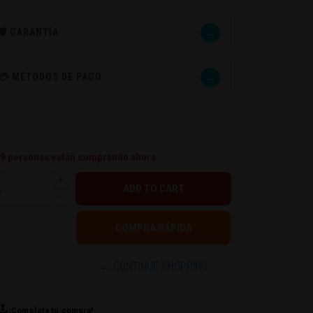
→
🛡️ GARANTÍA
→
💳 MÉTODOS DE PAGO
9
personas están comprando ahora
+
-
← CONTINUE SHOPPING
🕹️
¡Completa tu compra!