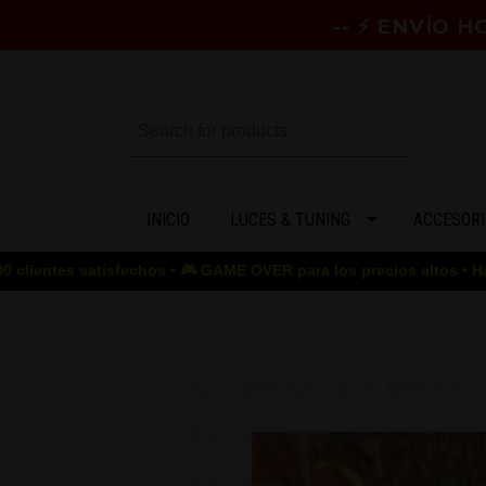
-- ⚡ ENVÍO 
INICIO
LUCES & TUNING
ACCESORI
tisfechos • 🎮 GAME OVER para los precios altos • Hasta 50% OFF 