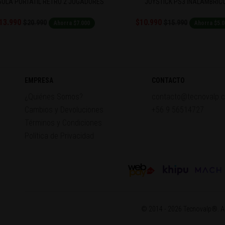
OLA PORTÁTIL RETRO 2 JUGADORES
JOYSTICK PS3 INALÁMBRIC
13.990
$10.990
$20.990
$15.990
Ahorra $7.000
Ahorra $5.0
EMPRESA
CONTACTO
¿Quiénes Somos?
contacto@tecnovalp.c
Cambios y Devoluciones
+56 9 56514727
Términos y Condiciones
Política de Privacidad
© 2014 - 2026 Tecnovalp®. Al