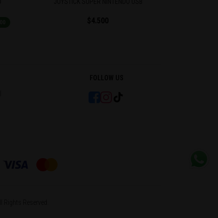
O
JOYSTICK SUPER NINTENDO USB
MOUS
$4.500
$5.500
$
00
FOLLOW US
l
l Rights Reserved.