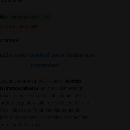

Envío gratis desde $50.000
📦
Envío desde $4.300
SCRIPTION
¡Un solo control para todas tus

consolas!
Buscas versatilidad total? Nuestro
Joystick
layStation Universal
es la solución perfecta.
racias a su diseño compatible con múltiples
lataformas, podrás saltar de tu clásica PS1 a la
S3 o incluso a tu PC sin cambiar de mando.
isfruta de una conexión estable y la comodidad
ue tus partidas exigen.