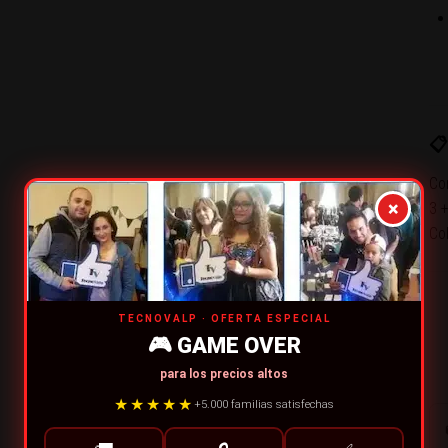
📋
Con
×
3 
Col
TECNOVALP · OFERTA ESPECIAL
🎮 GAME OVER
para los precios altos
★★★★★
+5.000 familias satisfechas