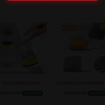
CEPILLO MÁGICO ELÉCTRICO
CALENTADOR DE PIES RECARGABLE P
.990
$9.500
$12.990
$12.990
Ahorra $3.000
Ahorra $3.490