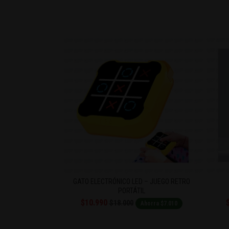
CCIÓN EXCLUSIVA
GATO ELECTRÓNICO LED – JUEGO RETRO
PORTÁTIL
$10.990
$9
$18.000
orra $3.000
Ahorra $7.010