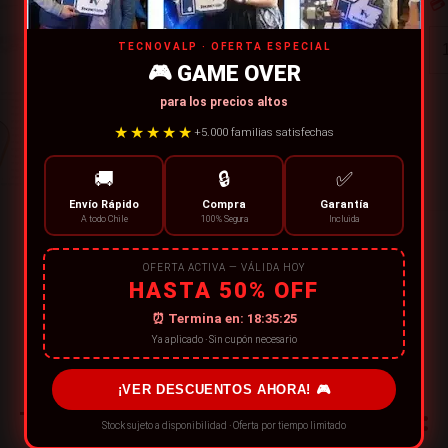
💳
TECNOVALP · OFERTA ESPECIAL
🎮 GAME OVER
para los precios altos
★★★★★
+5.000 familias satisfechas
🚚
🔒
✅
Envío Rápido
Compra
Garantía
A todo Chile
100% Segura
Incluida
OFERTA ACTIVA — VÁLIDA HOY
HASTA 50% OFF
⏰ Termina en:
18:35:25
Ya aplicado · Sin cupón necesario
¡VER DESCUENTOS AHORA! 🎮
También te puede interesar:
Stock sujeto a disponibilidad · Oferta por tiempo limitado