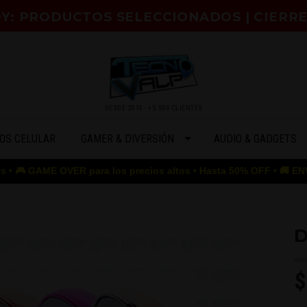
HOY: PRODUCTOS SELECCIONADOS | CIERR
DESDE 2014 · +5.000 CLIENTES
OS CELULAR
GAMER & DIVERSIÓN
AUDIO & GADGETS
AME OVER para los precios altos • Hasta 50% OFF • 🚚 ENVÍO GRATI
D
$