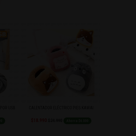
OR USB
CALENTADOR ELÉCTRICO PIES KAWAI
MINI LICUA
$18.990
$9.990
$24.990
$20.
Ahorra $6.000