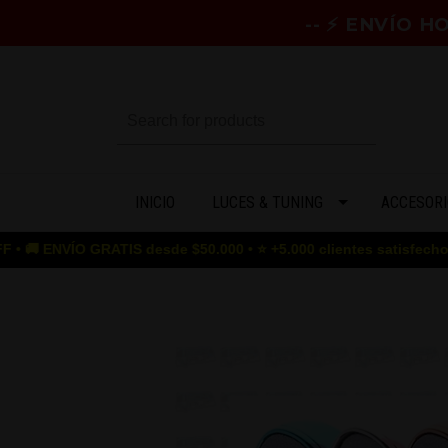
-- ⚡ ENVÍO 
INICIO
LUCES & TUNING
ACCESORI
VÍO GRATIS desde $50.000 • ⭐ +5.000 clientes satisfechos • 🎮 G