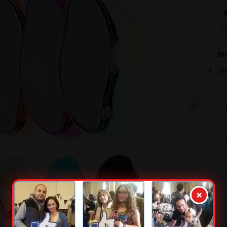

DE
De
Next
×