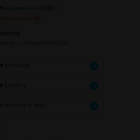

Envío gratis desde $50.000
📦
Envío desde $4.300
SCRIPTION
pilación y/o exfoliación SIN DOLOR
→
🚚 DESPACHOS
→
🛡️ GARANTÍA
→
💳 MÉTODOS DE PAGO