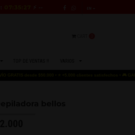
E:
07:35:26
⚡ --
EN
CART
0
TOP DE VENTAS !!
VARIOS
S desde $50.000 • ⭐ +5.000 clientes satisfechos • 🎮 GAME OVER 
epiladora bellos
2.000