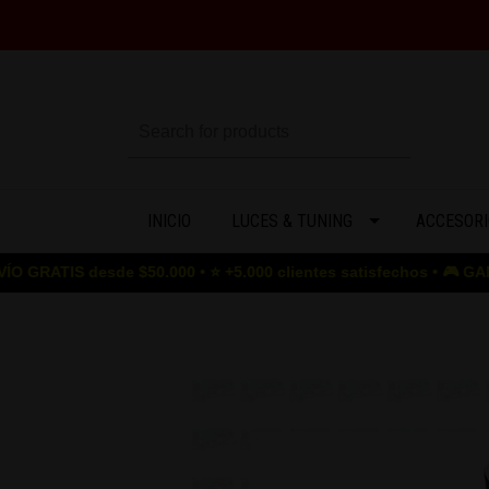
INICIO
LUCES & TUNING
ACCESORI
esde $50.000 • ⭐ +5.000 clientes satisfechos • 🎮 GAME OVER para