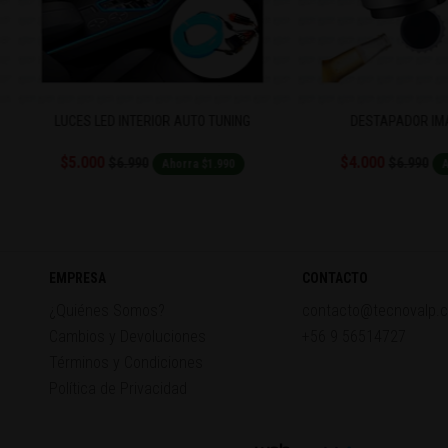
UCES LED INTERIOR AUTO TUNING
DESTAPADOR IMAN BOTELL
$5.000
$4.000
$6.990
$6.990
Ahorra $1.990
Ahorra $2.99
EMPRESA
CONTACTO
¿Quiénes Somos?
contacto@tecnovalp.c
Cambios y Devoluciones
+56 9 56514727
Términos y Condiciones
Política de Privacidad