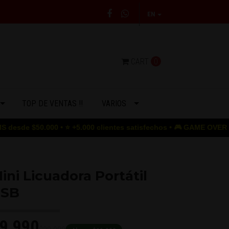
EN
CART
0
TOP DE VENTAS !!
VARIOS
000 • ⭐ +5.000 clientes satisfechos • 🎮 GAME OVER para los prec
ini Licuadora Portátil
SB
9.990