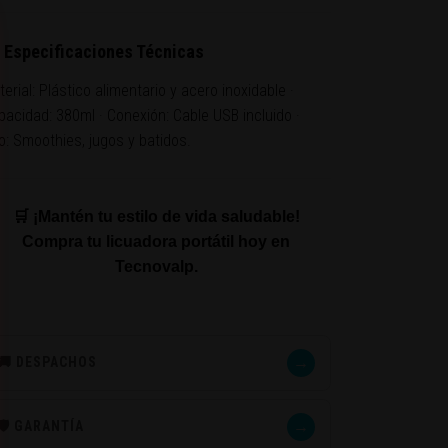
 Especificaciones Técnicas
erial: Plástico alimentario y acero inoxidable ·
pacidad: 380ml · Conexión: Cable USB incluido ·
o: Smoothies, jugos y batidos.
🛒 ¡Mantén tu estilo de vida saludable!
Compra tu licuadora portátil hoy en
Tecnovalp.
→
🚚 DESPACHOS
→
🛡️ GARANTÍA