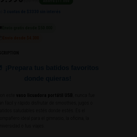
$20.990
Ahorra $11.000
 o
3 cuotas de
$3330
sin interés

Envío gratis desde $50.000
📦
Envío desde $4.300
SCRIPTION
 ¡Prepara tus batidos favoritos
donde quieras!
on este
vaso licuadora portátil USB
, nunca fue
an fácil y rápido disfrutar de smoothies, jugos o
atidos saludables estés donde estés. Es el
ompañero ideal para el gimnasio, la oficina, la
niversidad o tus viajes.