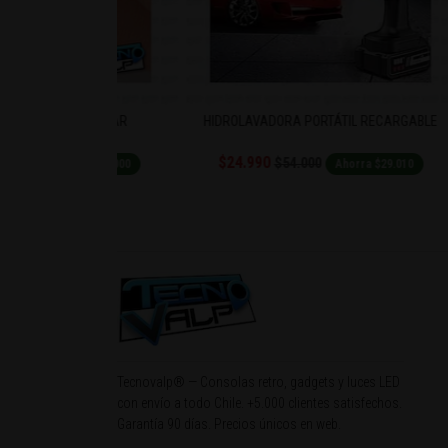
H CELULAR
HIDROLAVADORA PORTÁTIL RECARGABLE
L
$24.990
$54.000
Ahorra $5.000
Ahorra $29.010
Tecnovalp® — Consolas retro, gadgets y luces LED
con envío a todo Chile. +5.000 clientes satisfechos.
Garantía 90 días. Precios únicos en web.