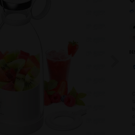
💳

DE
Next

C
t
b
c
u