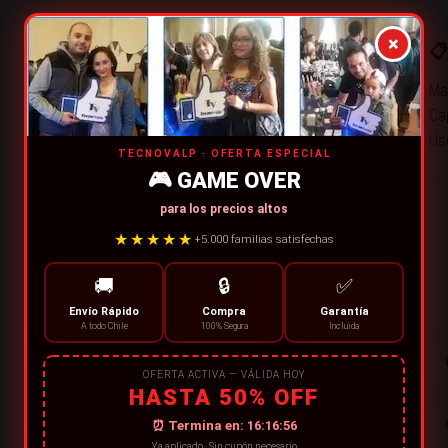
×
📋
Mat
Ca
Us
TECNOVALP · OFERTA ESPECIAL
🎮 GAME OVER
para los precios altos
★★★★★
+5.000 familias satisfechas
🚚
🔒
✅
Envío Rápido
Compra
Garantía
A todo Chile
100% Segura
Incluida
OFERTA ACTIVA — VÁLIDA HOY
HASTA 50% OFF
⏰ Termina en:
16:16:55
Ya aplicado · Sin cupón necesario