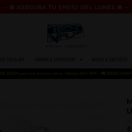
-- 📅 ASEGURA TU ENVÍO DEL LUNES 📅 --
DESDE 2014 · +5.000 CLIENTES
OS CELULAR
GAMER & DIVERSIÓN
AUDIO & GADGETS
 los precios altos • Hasta 50% OFF • 🚚 ENVÍO GRATIS desde $50.
M
U
$