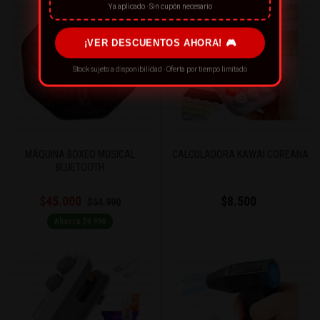
Ya aplicado · Sin cupón necesario
¡VER DESCUENTOS AHORA! 🎮
Stock sujeto a disponibilidad · Oferta por tiempo limitado
MÁQUINA BOXEO MUSICAL
CALCULADORA KAWAI COREANA
BLUETOOTH
$45.000
$8.500
$54.990
Ahorra $9.990