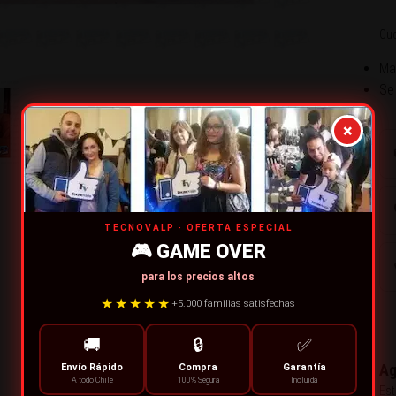
Cuc
Mat
Se
×
TECNOVALP · OFERTA ESPECIAL
🎮 GAME OVER
para los precios altos
★★★★★
+5.000 familias satisfechas
🚚
🔒
✅
Ag
Envío Rápido
Compra
Garantía
A todo Chile
100% Segura
Incluida
Est