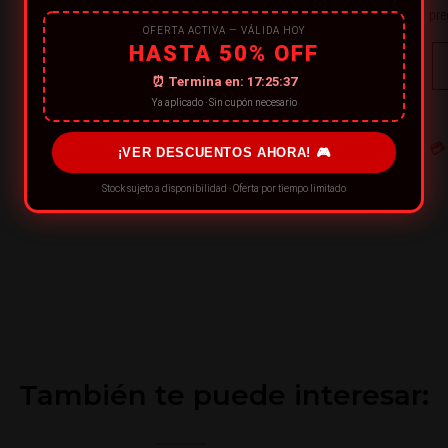
pre
OFERTA ACTIVA — VÁLIDA HOY
HASTA 50% OFF
⏰ Termina en:
17:25:36
Ya aplicado · Sin cupón necesario
💳
¡VER DESCUENTOS AHORA! 🎮
Stock sujeto a disponibilidad · Oferta por tiempo limitado
También te puede interesar: