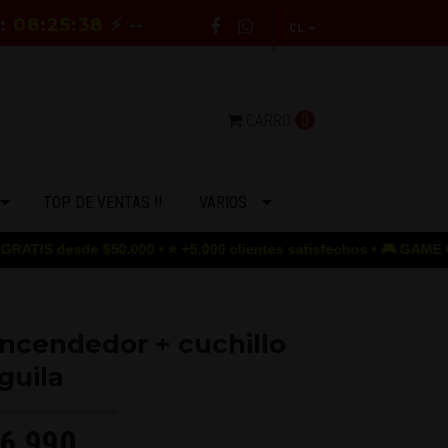
E:
08:25:38
⚡ --
CL
CARRO
0
TOP DE VENTAS !!
VARIOS
e $50.000 • ⭐ +5.000 clientes satisfechos • 🎮 GAME OVER para lo
ncendedor + cuchillo
guila
6.990