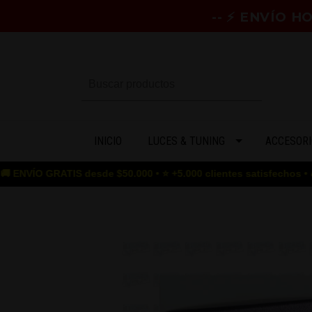
-- ⚡ ENVÍO 
INICIO
LUCES & TUNING
ACCESORI
ATIS desde $50.000 • ⭐ +5.000 clientes satisfechos • 🎮 GAME OV