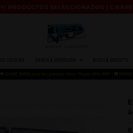
HOY: PRODUCTOS SELECCIONADOS | CIERR
DESDE 2014 · +5.000 CLIENTES
OS CELULAR
GAMER & DIVERSIÓN
AUDIO & GADGETS
ER para los precios altos • Hasta 50% OFF • 🚚 ENVÍO GRATIS desd
E
á
$