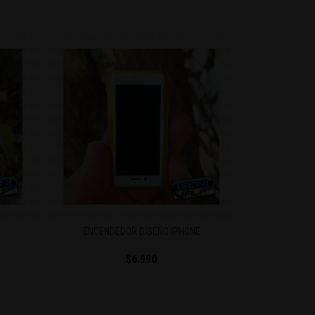
E
CUCHILLO + ENCENDEDOR
ENCE
$6.990