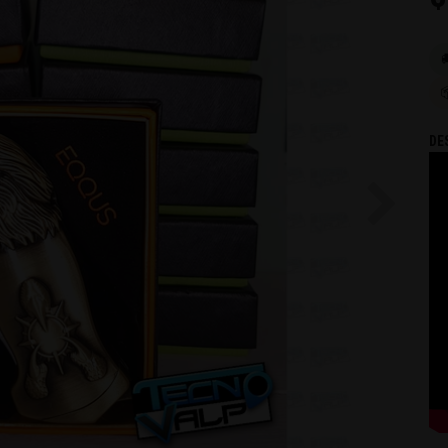

DE
Next