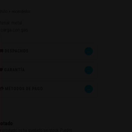
hillo + encendedor
erial: metal
 carga con gas
→
🚚 DESPACHOS
→
🛡️ GARANTÍA
→
💳 MÉTODOS DE PAGO
otado
e producto se ha quedado sin stock. Puedes