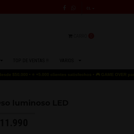
CL
CARRO
0
TOP DE VENTAS !!
VARIOS
00 • ⭐ +5.000 clientes satisfechos • 🎮 GAME OVER para los prec
so luminoso LED
11.990