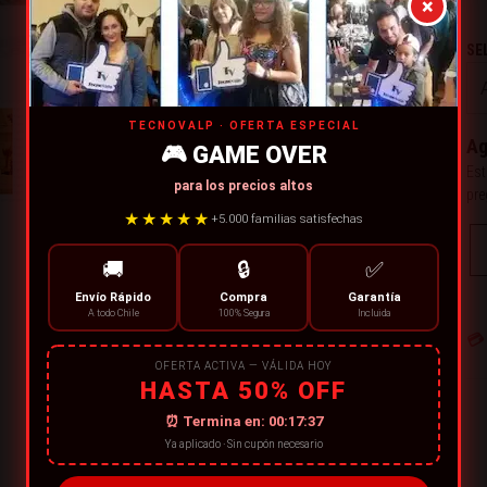
×
SE
TECNOVALP · OFERTA ESPECIAL
Ag
🎮 GAME OVER
Est
para los precios altos
pre
★★★★★
+5.000 familias satisfechas
🚚
🔒
✅
Envío Rápido
Compra
Garantía
A todo Chile
100% Segura
Incluida
💳
OFERTA ACTIVA — VÁLIDA HOY
HASTA 50% OFF
⏰ Termina en:
00:17:36
Ya aplicado · Sin cupón necesario