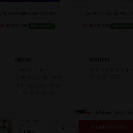
LYNOVA PRO MINI DRON VOLADOR
JUGUETE HIDROGEL PISTOL
$8.500
$6.000
$12.990
$8.500
Ahorra $4.490
Ahorra $2.50
EMPRESA
CONTACTO
¿Quiénes Somos?
contacto@tecnovalp.c
Cambios y Devoluciones
+56 9 56514727
Términos y Condiciones
Política de Privacidad
Oso luminoso
LED
−
+
Añadir al carrito
$11.990