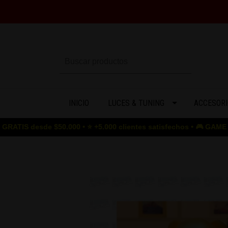
INICIO
LUCES & TUNING
ACCESORI
sde $50.000 • ⭐ +5.000 clientes satisfechos • 🎮 GAME OVER para