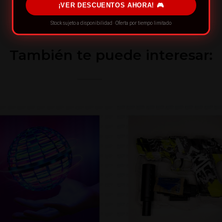
¡VER DESCUENTOS AHORA! 🎮
Stock sujeto a disponibilidad · Oferta por tiempo limitado
También te puede interesar: