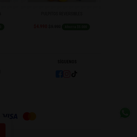
A
PULPITOS REVERSIBLES
MONEY G
$4.990
$7.990
$9.990
$1
0
Ahorra $5.000
SÍGUENOS
l