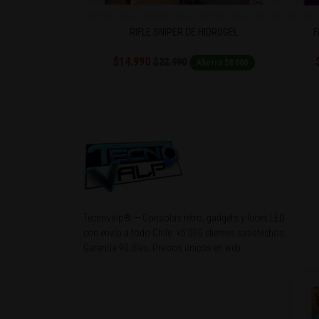
UCHE APEGO
RIFLE SNIPER DE HIDROGEL
F
$14.990
$22.990
Ahorra $6.000
Ahorra $8.000
Tecnovalp® — Consolas retro, gadgets y luces LED
con envío a todo Chile. +5.000 clientes satisfechos.
Garantía 90 días. Precios únicos en web.