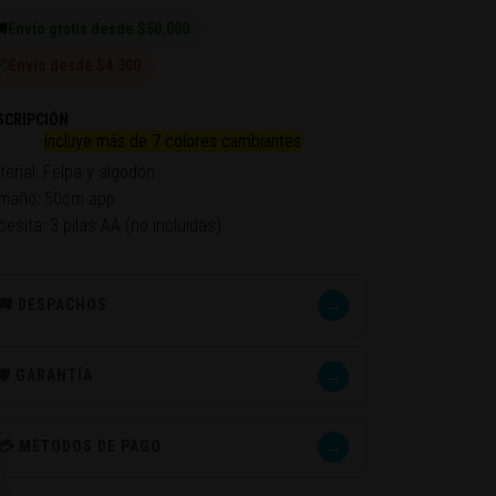

Envío gratis desde $50.000
📦
Envío desde $4.300
SCRIPCIÓN
incluye más de 7 colores cambiantes
terial: Felpa y algodón
maño: 50cm app
esita: 3 pilas AA (no incluidas)
→
🚚 DESPACHOS
→
🛡️ GARANTÍA
→
💳 MÉTODOS DE PAGO