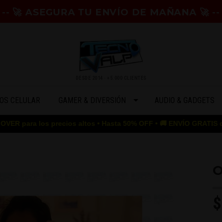
-- 🚀 ASEGURA TU ENVÍO DE MAÑANA 🚀 --
DESDE 2014 · +5.000 CLIENTES
OS CELULAR
GAMER & DIVERSIÓN
AUDIO & GADGETS
 los precios altos • Hasta 50% OFF • 🚚 ENVÍO GRATIS desde $50.0
O
$