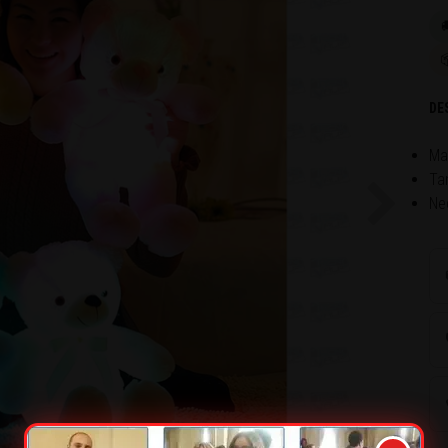

DE
Ma
Ta
Nec
Next