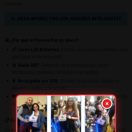
interiores.
✨ JUEGO INTERACTIVO CON SENSORES INTELIGENTES
🚀 ¿Por qué el Flynova Pro es único?
🌈
Luces LED Brillantes:
Efectos de colores increíbles, ideal
para jugar en la oscuridad.
🔄
Vuelo 360°:
Sensores de proximidad que evitan
obstáculos y permiten controlarlo con gestos.
🔋
Recargable por USB:
Olvídate de las pilas; cárgalo en
minutos y vuelve a la acción.
🛡️
Diseño Seguro:
Carcasa flexible y resistente que protege
×
las hélices y las manos.
📋 Especificaciones Técnicas
Carga: USB (incluido) · Tiempo de carga: 25 min aprox · Material: