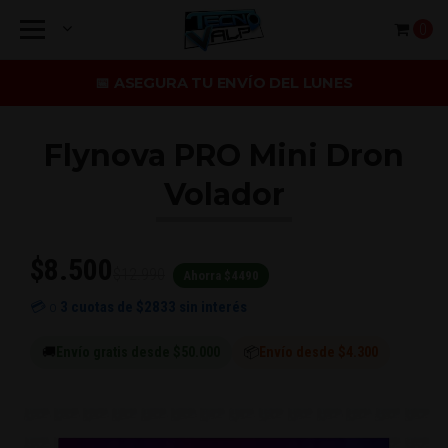
0
📅 ASEGURA TU ENVÍO DEL LUNES
Flynova PRO Mini Dron
Volador
$8.500
$12.990
Ahorra $4490
💳 o
3 cuotas de
$2833
sin interés
🚚
Envío gratis desde $50.000
📦
Envío desde $4.300