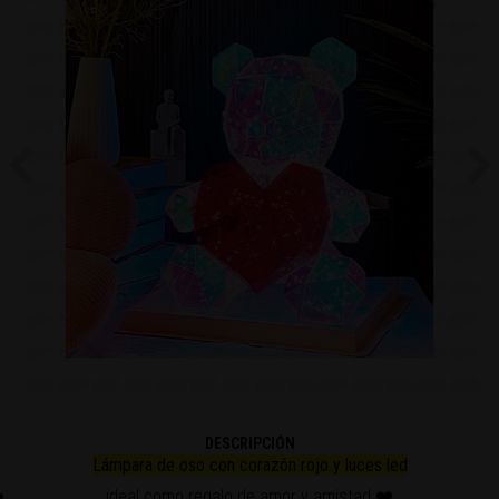
Previous
Ne
DESCRIPCIÓN
Lámpara de oso con corazón rojo y luces led
ideal como regalo de amor y amistad ❤️