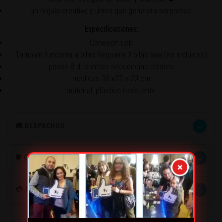
un regalo creativo y único que generara sorpresas
Especificaciones:
Conexion usb
También funciona a pilas Requiere 3 pilas aaa (no incluidas)
posee 8 diferentes secuencias colores
medidas 30 ×27 × 20 cm
material: plástico resistente
→
🚚 DESPACHOS
→
🛡️ GARANTÍA
×
→
💳 MÉTODOS DE PAGO