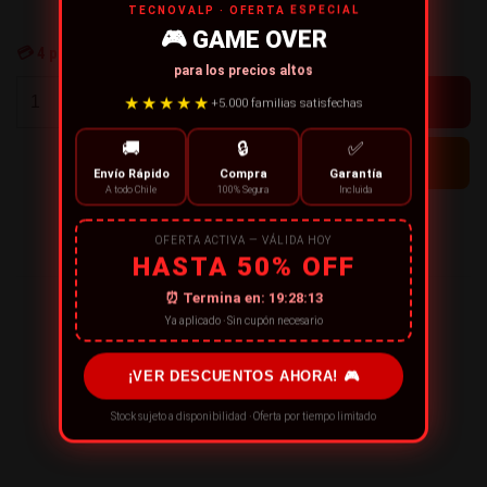
TECNOVALP · OFERTA ESPECIAL
🎮 GAME OVER
💳
4
personas están comprando ahora
para los precios altos
+
★★★★★
+5.000 familias satisfechas
-
🚚
🔒
✅
Envío Rápido
Compra
Garantía
A todo Chile
100% Segura
Incluida
← CONTINÚA COMPRANDO
OFERTA ACTIVA — VÁLIDA HOY
HASTA 50% OFF
⏰ Termina en:
19:28:13
¡RECOMIENDA ESTE PRODUCTO!
Ya aplicado · Sin cupón necesario
¡VER DESCUENTOS AHORA! 🎮
Stock sujeto a disponibilidad · Oferta por tiempo limitado