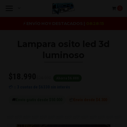
0
⚡ ENVÍO HOY DESTACADOS |
08:28:15
Lampara osito led 3d
luminoso
$18.990
$24.990
Ahorra $6.000
💳 o
3 cuotas de
$6330
sin interés
🚚
Envío gratis desde $50.000
📦
Envío desde $4.300