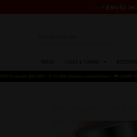
-- ⚡ ENVÍO 
INICIO
LUCES & TUNING
ACCESORI
50.000 • ⭐ +5.000 clientes satisfechos • 🎮 GAME OVER para los p