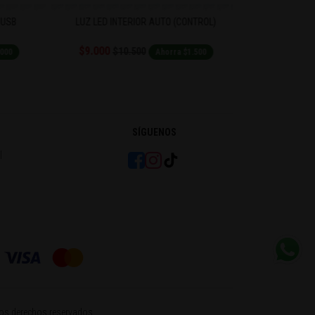
USB
LUZ LED INTERIOR AUTO (CONTROL)
ANDROID
$9.000
$29.990
$10.500
$
00
Ahorra $1.500
SÍGUENOS
l
os derechos reservados.