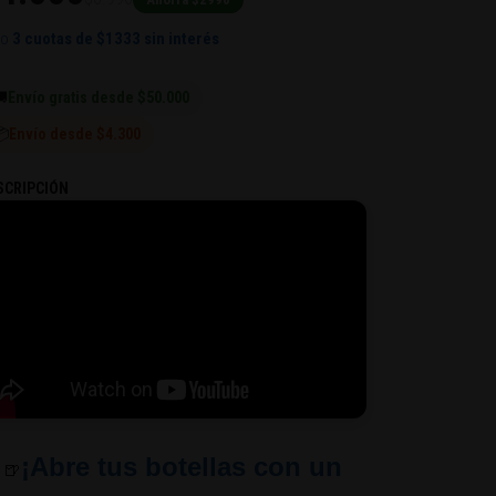
 o
3 cuotas de
$1333
sin interés

Envío gratis desde $50.000
📦
Envío desde $4.300
SCRIPCIÓN
¡Abre tus botellas con un
🍺