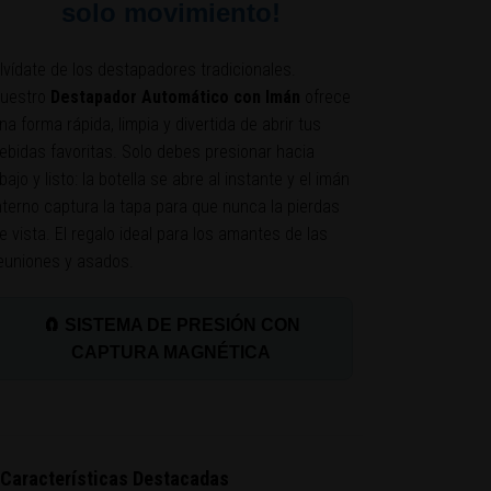
solo movimiento!
lvídate de los destapadores tradicionales.
uestro
Destapador Automático con Imán
ofrece
na forma rápida, limpia y divertida de abrir tus
ebidas favoritas. Solo debes presionar hacia
bajo y listo: la botella se abre al instante y el imán
nterno captura la tapa para que nunca la pierdas
e vista. El regalo ideal para los amantes de las
euniones y asados.
🧲 SISTEMA DE PRESIÓN CON
CAPTURA MAGNÉTICA
Características Destacadas