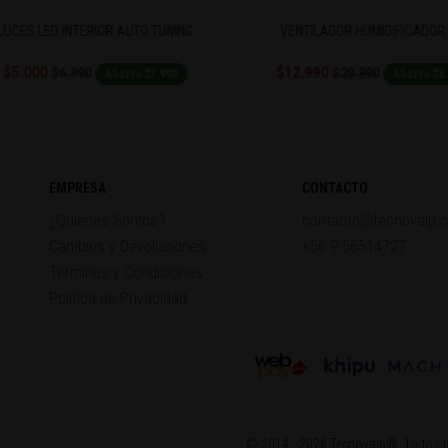
UCES LED INTERIOR AUTO TUNING
VENTILADOR HUMIDIFICADOR 
$5.000
$12.990
$6.990
$20.990
Ahorra $1.990
Ahorra $8.0
EMPRESA
CONTACTO
¿Quiénes Somos?
contacto@tecnovalp.c
Cambios y Devoluciones
+56 9 56514727
Términos y Condiciones
Política de Privacidad
© 2014 - 2026 Tecnovalp®. Todos l