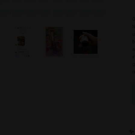
O
N
u
b
a
i
d
r
✨ 