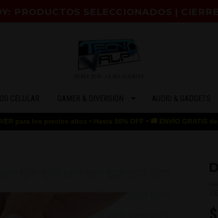
HOY: PRODUCTOS SELECCIONADOS | CIERR
DESDE 2014 · +5.000 CLIENTES
OS CELULAR
GAMER & DIVERSIÓN
AUDIO & GADGETS
recios altos • Hasta 50% OFF • 🚚 ENVÍO GRATIS desde $50.000 • 
D
+3
$