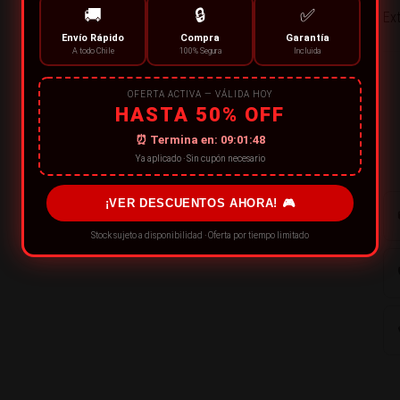
🚚
🔒
✅
Ex
Envío Rápido
Compra
Garantía
A todo Chile
100% Segura
Incluida
OFERTA ACTIVA — VÁLIDA HOY
HASTA 50% OFF
⏰ Termina en:
09:01:47
Ya aplicado · Sin cupón necesario
¡VER DESCUENTOS AHORA! 🎮
Stock sujeto a disponibilidad · Oferta por tiempo limitado