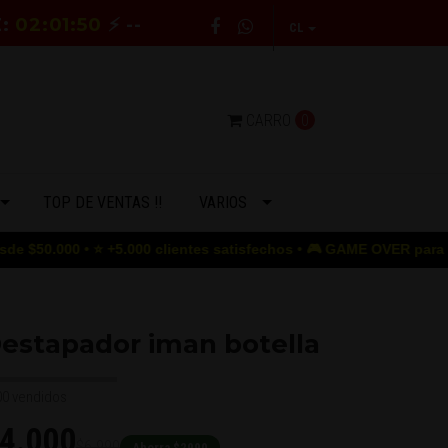
E:
02:01:49
⚡ --
CL
CARRO
0
TOP DE VENTAS !!
VARIOS
⭐ +5.000 clientes satisfechos • 🎮 GAME OVER para los precios al
estapador iman botella
00 vendidos
4.000
$6.990
Ahorra $2990