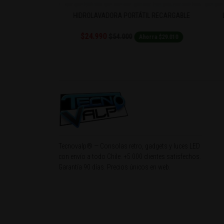
H CELULAR
HIDROLAVADORA PORTÁTIL RECARGABLE
L
$24.990
$54.000
Ahorra $5.000
Ahorra $29.010
Tecnovalp® — Consolas retro, gadgets y luces LED
con envío a todo Chile. +5.000 clientes satisfechos.
Garantía 90 días. Precios únicos en web.