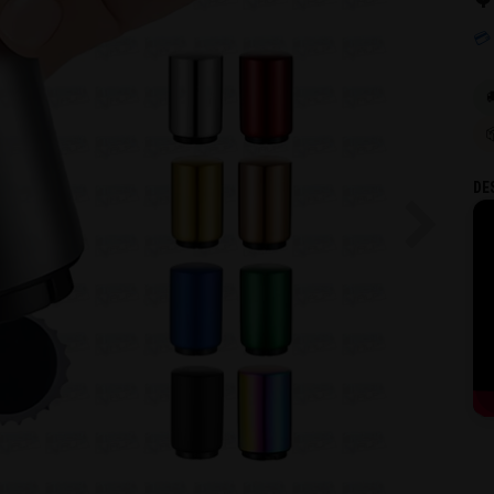
💳

DE
Next