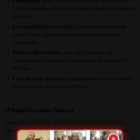
Flexibilidad 100%:
Piernas articuladas que permiten
capturar ángulos únicos abrazando objetos o nivelando
en rocas.
Compatibilidad Universal:
Soporte ajustable firme
para iPhone, Galaxy, Huawei y cámaras digitales
compactas.
Diseño Ultra Portátil:
Con solo 24 cm de alto
(cerrado), es ideal para llevar siempre en tu bolso o
mochila.
Fácil de Usar:
Instalación rápida para que no pierdas
ni un segundo de la toma perfecta.
📋 Especificaciones Técnicas
Altura: 24 cm (cerrado) · Material: Alta resistencia y ligereza ·
Soporte: Universal ajustable incluido · Tipo: Trípode articulado.
×