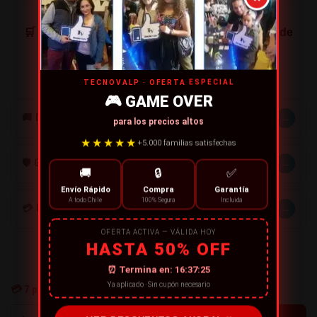
🛒 ¡No pierdas la toma perfecta! Compra tu trípode
flexible hoy en Tecnovalp.
TECNOVALP · OFERTA ESPECIAL
🎮 GAME OVER
→
🚚 DESPACHOS
para los precios altos
★★★★★
+5.000 familias satisfechas
→
🛡️ GARANTÍA
🚚
🔒
✅
Envío Rápido
Compra
Garantía
A todo Chile
100% Segura
Incluida
→
💳 MÉTODOS DE PAGO
OFERTA ACTIVA — VÁLIDA HOY
HASTA 50% OFF
⏰ Termina en:
16:37:25
Ya aplicado · Sin cupón necesario
💳
7
personas están comprando ahora
+