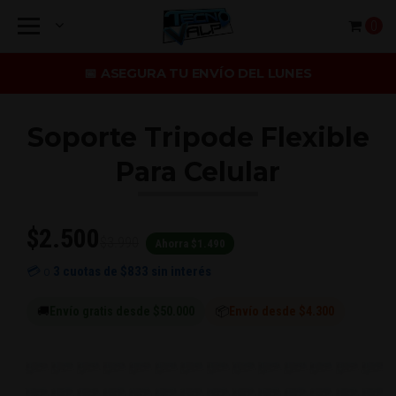
0
📅 ASEGURA TU ENVÍO DEL LUNES
Soporte Tripode Flexible
Para Celular
$2.500
$3.990
Ahorra $1.490
💳 o
3 cuotas de
$833
sin interés
🚚
Envío gratis desde $50.000
📦
Envío desde $4.300