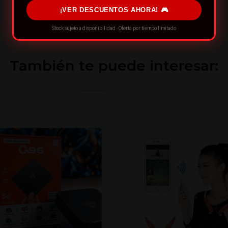
¡VER DESCUENTOS AHORA! 🎮
Stock sujeto a disponibilidad · Oferta por tiempo limitado
También te puede interesar: