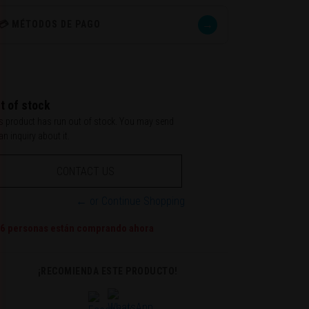
→
💳 MÉTODOS DE PAGO
t of stock
s product has run out of stock. You may send
an inquiry about it.
CONTACT US
← or Continue Shopping
6
personas están comprando ahora
¡RECOMIENDA ESTE PRODUCTO!