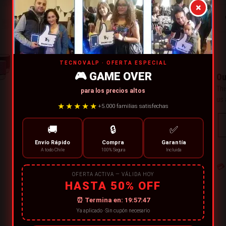
×
TECNOVALP · OFERTA ESPECIAL
🎮 GAME OVER
Ou
Thi
para los precios altos
us 
★★★★★
+5.000 familias satisfechas
🚚
🔒
✅
Envío Rápido
Compra
Garantía
A todo Chile
100% Segura
Incluida
💳
OFERTA ACTIVA — VÁLIDA HOY
HASTA 50% OFF
⏰ Termina en:
19:57:47
Ya aplicado · Sin cupón necesario