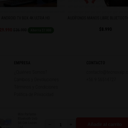
ANDROID TV BOX 4K ULTRA HD
AUDÍFONOS MANOS LIBRE BLUETOOTH
$8.990
29.990
$36.990
Ahorra $7.000
EMPRESA
CONTACTO
¿Quiénes Somos?
contacto@tecnovalp.c
Cambios y Devoluciones
+56 9 56514727
Términos y Condiciones
Política de Privacidad
Mini Parlante
Bluetooth Usb
Sd Con Luces
−
+
Añadir al carrito
Led