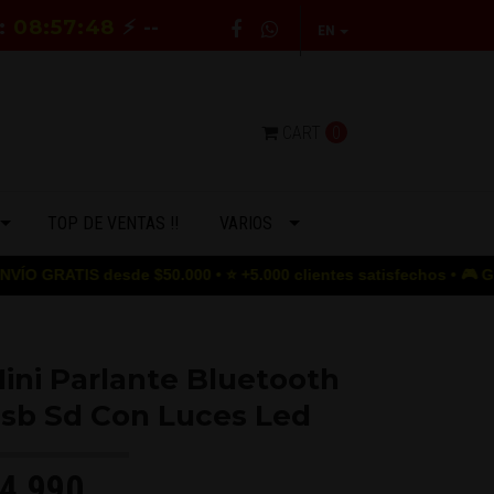
E:
08:57:47
⚡ --
EN
CART
0
TOP DE VENTAS !!
VARIOS
TIS desde $50.000 • ⭐ +5.000 clientes satisfechos • 🎮 GAME OVER
ini Parlante Bluetooth
sb Sd Con Luces Led
4.990