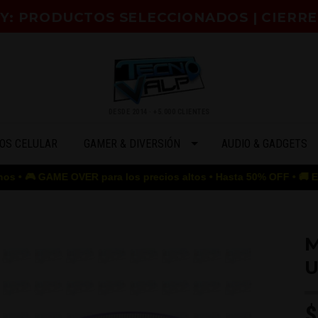
HOY: PRODUCTOS SELECCIONADOS | CIERR
DESDE 2014 · +5.000 CLIENTES
OS CELULAR
GAMER & DIVERSIÓN
AUDIO & GADGETS
GAME OVER para los precios altos • Hasta 50% OFF • 🚚 ENVÍO GRA
M
U
$