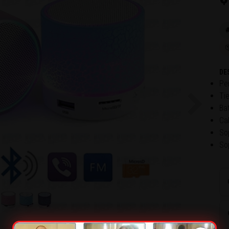

DE
Pe
Ti
Ba
Next
Ca
So
So