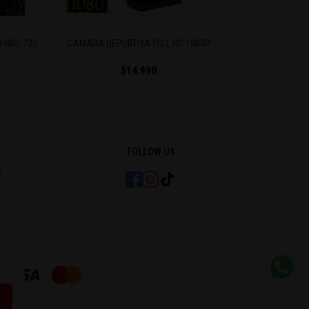
 HBS-730
CAMARA DEPORTIVA FULL HD 1080P
INPODS
$14.990
$7.990
$1
FOLLOW US
l