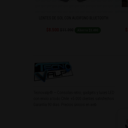
BLUETOOTH
LENTES DE SOL CON AUDIFONO BLUETOOTH
$8.500
$
$11.990
orra $2.500
Ahorra $3.490
Tecnovalp® — Consolas retro, gadgets y luces LED
con envío a todo Chile. +5.000 clientes satisfechos.
Garantía 90 días. Precios únicos en web.