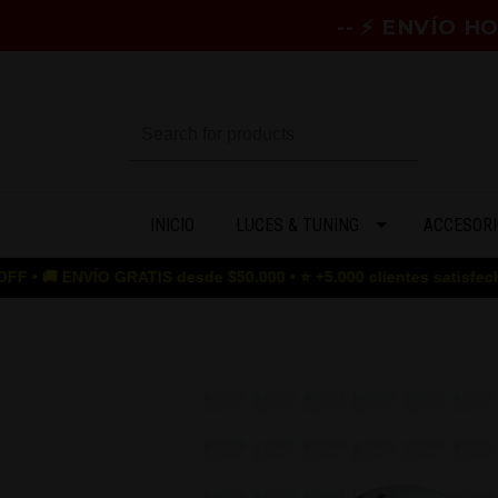
-- ⚡ ENVÍO 
INICIO
LUCES & TUNING
ACCESORI
ENVÍO GRATIS desde $50.000 • ⭐ +5.000 clientes satisfechos • 🎮 