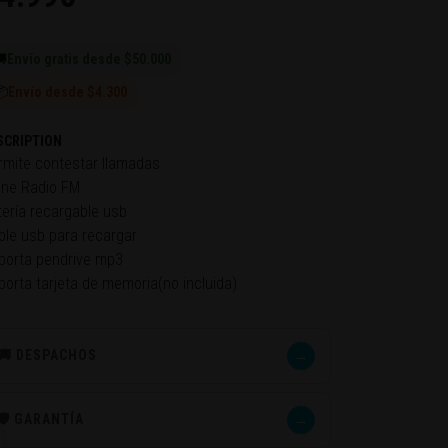

Envío gratis desde $50.000
📦
Envío desde $4.300
SCRIPTION
rmite contestar llamadas
ene Radio FM
tería recargable usb
ble usb para recargar
porta pendrive mp3
porta tarjeta de memoria(no incluida)
→
🚚 DESPACHOS
→
🛡️ GARANTÍA