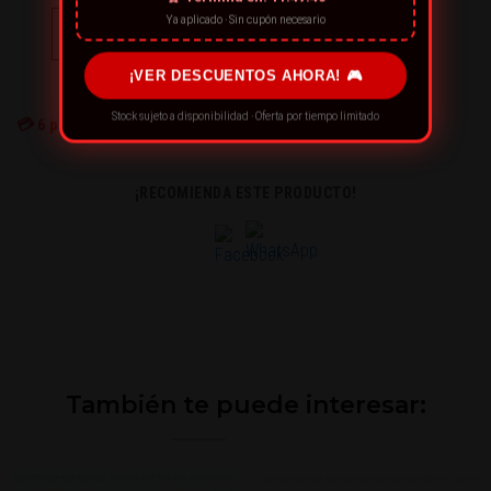
Ya aplicado · Sin cupón necesario
CONTACT US
¡VER DESCUENTOS AHORA! 🎮
← or Continue Shopping
Stock sujeto a disponibilidad · Oferta por tiempo limitado
💳
6
personas están comprando ahora
¡RECOMIENDA ESTE PRODUCTO!
También te puede interesar: