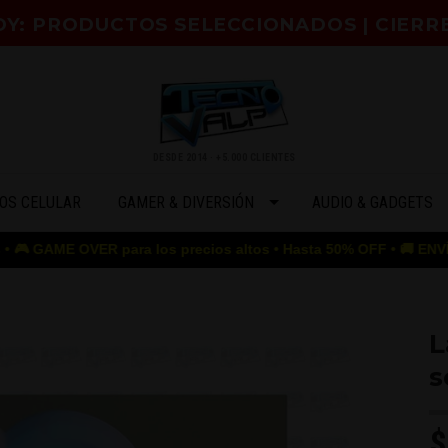
HOY: PRODUCTOS SELECCIONADOS | CIERR
DESDE 2014 · +5.000 CLIENTES
OS CELULAR
GAMER & DIVERSIÓN
AUDIO & GADGETS
ER para los precios altos • Hasta 50% OFF • 🚚 ENVÍO GRATIS desd
L
s
$