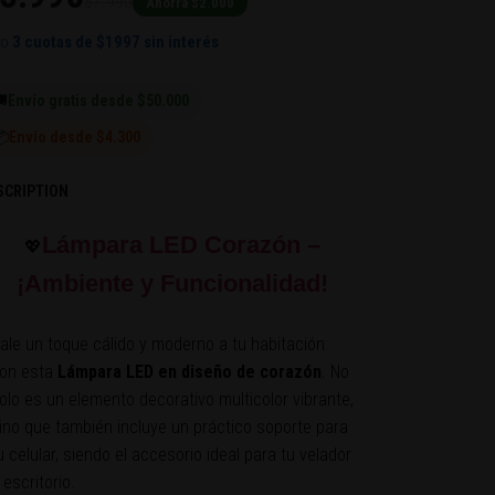
$7.990
Ahorra $2.000
 o
3 cuotas de
$1997
sin interés

Envío gratis desde $50.000
📦
Envío desde $4.300
SCRIPTION
Lámpara LED Corazón –
💖
¡Ambiente y Funcionalidad!
ale un toque cálido y moderno a tu habitación
on esta
Lámpara LED en diseño de corazón
. No
olo es un elemento decorativo multicolor vibrante,
ino que también incluye un práctico soporte para
u celular, siendo el accesorio ideal para tu velador
 escritorio.