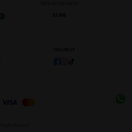
SÚPER CINTA LED 2.0 #BKN
CINTA 
$8.990
$11.990
$15.990
$
Ahorra $7.000
FOLLOW US
l
l Rights Reserved.