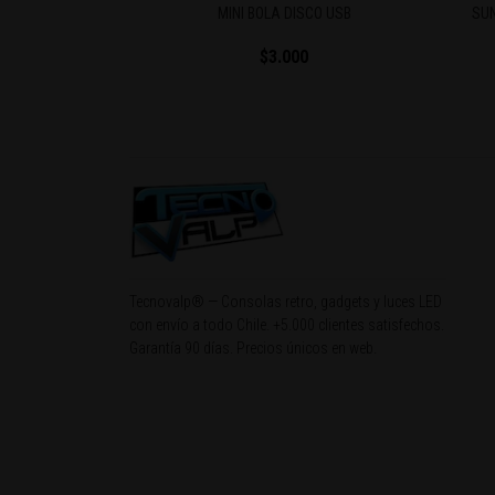
CO USB
SUNSET LAMPARA PROYECTOR TIKTOK
$7.000
Tecnovalp® — Consolas retro, gadgets y luces LED
con envío a todo Chile. +5.000 clientes satisfechos.
Garantía 90 días. Precios únicos en web.