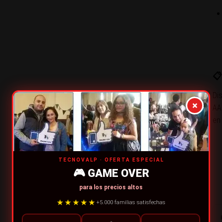
📋
Dis
×
AA
en
TECNOVALP · OFERTA ESPECIAL
🎮 GAME OVER
para los precios altos
★★★★★
+5.000 familias satisfechas