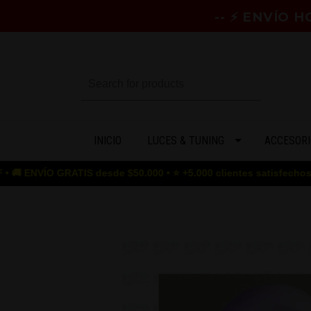
-- ⚡ ENVÍO 
INICIO
LUCES & TUNING
ACCESORI
ATIS desde $50.000 • ⭐ +5.000 clientes satisfechos • 🎮 GAME OV