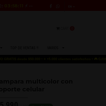
E:
03:58:10
⚡ --
EN
CART
0
TOP DE VENTAS !!
VARIOS
e $50.000 • ⭐ +5.000 clientes satisfechos • 🎮 GAME OVER para l
ampara multicolor con
oporte celular
5.990