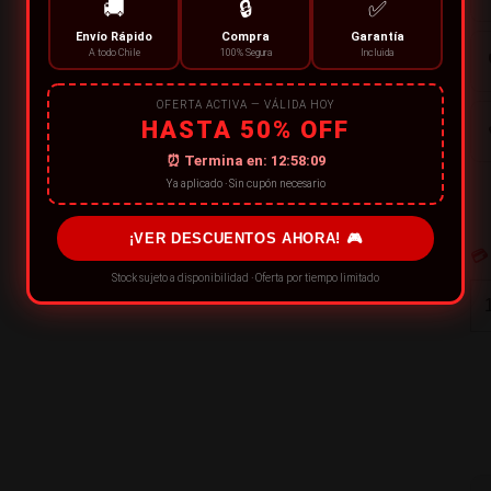
🚚
🔒
✅
Envío Rápido
Compra
Garantía
A todo Chile
100% Segura
Incluida
OFERTA ACTIVA — VÁLIDA HOY
HASTA 50% OFF
⏰ Termina en:
12:58:08
Ya aplicado · Sin cupón necesario
¡VER DESCUENTOS AHORA! 🎮
💳
Stock sujeto a disponibilidad · Oferta por tiempo limitado