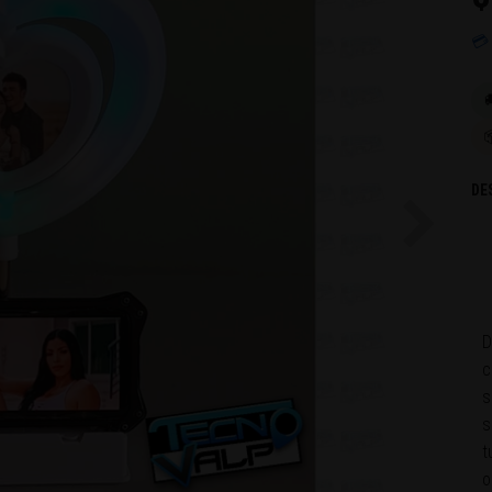
💳

DE
Next
D
c
s
s
t
o