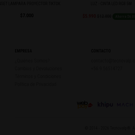
LUZ - CINTA LED RGB 5M
CINTA LED RGB USB TV
$7.000
$5.990
$12.000
Ahorra $6.010
EMPRESA
CONTACTO
¿Quiénes Somos?
contacto@tecnovalp.c
Cambios y Devoluciones
+56 9 56514727
Términos y Condiciones
Política de Privacidad
© 2014 - 2026 Tecnovalp®. Al