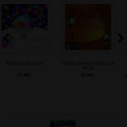
Previous
Next
SUNSET LAMPARA PROYECTOR
LUZ - CINTA LED RGB 5M
TIKTOK
$7.000
$5.990
$12.000
Ahorra $6.010