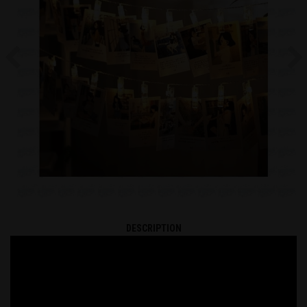
Previous
Ne
DESCRIPTION