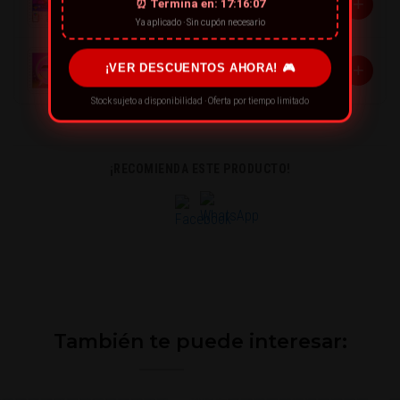
+
⏰ Termina en:
17:16:06
$15.990
Ya aplicado · Sin cupón necesario
Lámpara multicolor inteligente
+
¡VER DESCUENTOS AHORA! 🎮
$13.990
Stock sujeto a disponibilidad · Oferta por tiempo limitado
¡RECOMIENDA ESTE PRODUCTO!
También te puede interesar: