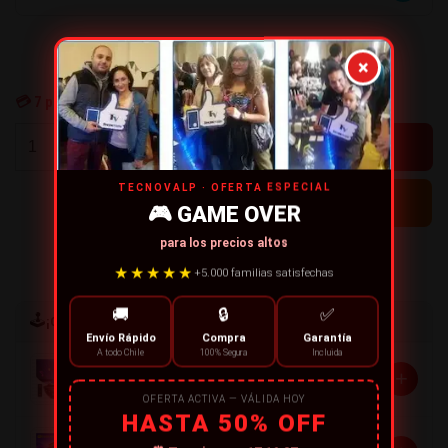
×
💳
7
personas están comprando ahora
+
-
TECNOVALP · OFERTA ESPECIAL
🎮 GAME OVER
para los precios altos
← CONTINUE SHOPPING
★★★★★
+5.000 familias satisfechas
🚚
🔒
✅
🕹️
¡Completa tu compra!
Envío Rápido
Compra
Garantía
A todo Chile
100% Segura
Incluida
Proyector galaxia nebulosa
+
$22.990
OFERTA ACTIVA — VÁLIDA HOY
HASTA 50% OFF
Cinta led wifi Alexa Música