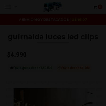
0
⚡ ENVÍO HOY DESTACADOS |
08:16:07
guirnalda luces led clips
$4.990
🚚
Envío gratis desde $50.000
📦
Envío desde $4.300