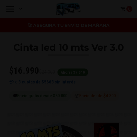
0
🚀 ASEGURA TU ENVÍO DE MAÑANA
Cinta led 10 mts Ver 3.0
$16.990
$24.000
Ahorra $7.010
💳 o
3 cuotas de
$5663
sin interés
🚚
Envío gratis desde $50.000
📦
Envío desde $4.300