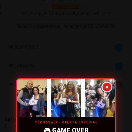
son 16 colores
incluye: rojo,verde,azul,rosado,morado,blanco etc
Recuerda! seguirnos en Instagram @TECNOVALP 😉
→
🚚 DESPACHOS
→
🛡️ GARANTÍA
→
💳 MÉTODOS DE PAGO
×
Out of stock
TECNOVALP · OFERTA ESPECIAL
This product has run out of stock. You may send us an
🎮 GAME OVER