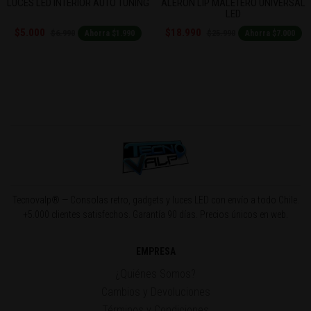
LUCES LED INTERIOR AUTO TUNING
ALERÓN LIP MALETERO UNIVERSAL
LED
$5.000
$18.990
$6.990
$25.990
Ahorra $1.990
Ahorra $7.000
Tecnovalp® — Consolas retro, gadgets y luces LED con envío a todo Chile.
+5.000 clientes satisfechos. Garantía 90 días. Precios únicos en web.
EMPRESA
¿Quiénes Somos?
Cambios y Devoluciones
Términos y Condiciones