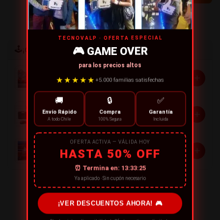
← CONTINUE SHOPPING
TECNOVALP · OFERTA ESPECIAL
🎮 GAME OVER
🕹️
¡Completa tu compra!
para los precios altos
Hidrolavadora Portátil Recargable
+
★★★★★
$24.990
+5.000 familias satisfechas
🚚
🔒
✅
Soplador Portátil con Batería y Maleta
+
Envío Rápido
Compra
Garantía
$24.990
A todo Chile
100% Segura
Incluida
Aspiradora inalámbrica auto&hogar
OFERTA ACTIVA — VÁLIDA HOY
+
HASTA 50% OFF
$9.990
⏰ Termina en:
13:33:25
Ya aplicado · Sin cupón necesario
¡VER DESCUENTOS AHORA! 🎮
¡RECOMIENDA ESTE PRODUCTO!