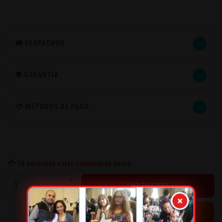
→
🚚 DESPACHOS
→
🛡️ GARANTÍA
→
💳 MÉTODOS DE PAGO
💳
10
personas están comprando ahora
+
-
×