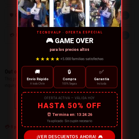
→
🛡️ GARANTÍA
TECNOVALP · OFERTA ESPECIAL
→
💳 MÉTODOS DE PAGO
🎮 GAME OVER
para los precios altos
★★★★★
+5.000 familias satisfechas
Out of stock
🚚
🔒
✅
This product has run out of stock. You may send us an
Envío Rápido
Compra
Garantía
A todo Chile
100% Segura
Incluida
inquiry about it.
OFERTA ACTIVA — VÁLIDA HOY
CONTACT US
HASTA 50% OFF
← or Continue Shopping
⏰ Termina en:
13:24:26
Ya aplicado · Sin cupón necesario
💳
9
personas están comprando ahora
¡VER DESCUENTOS AHORA! 🎮