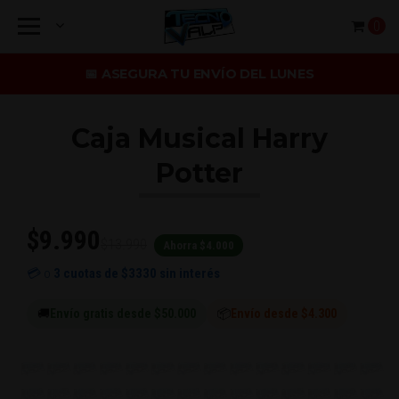
0
📅 ASEGURA TU ENVÍO DEL LUNES
Caja Musical Harry
Potter
$9.990
$13.990
Ahorra $4.000
💳 o
3 cuotas de
$3330
sin interés
🚚
Envío gratis desde $50.000
📦
Envío desde $4.300