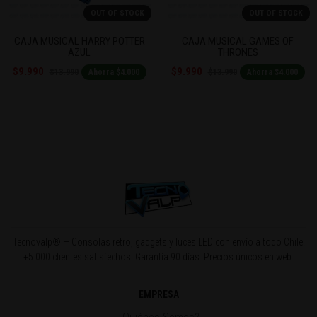
Previous
Next
OUT OF STOCK
OUT OF STOCK
CAJA MUSICAL HARRY POTTER
CAJA MUSICAL GAMES OF
AZUL
THRONES
$9.990
$9.990
$13.990
$13.990
Ahorra $4.000
Ahorra $4.000
Tecnovalp® — Consolas retro, gadgets y luces LED con envío a todo Chile.
+5.000 clientes satisfechos. Garantía 90 días. Precios únicos en web.
EMPRESA