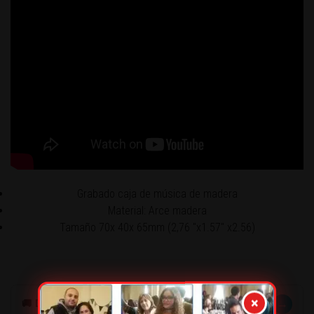
Grabado caja de música de madera
Material: Arce madera
Tamaño 70x 40x 65mm (2,76 "x1.57" x2.56)
×
→
🚚 DESPACHOS