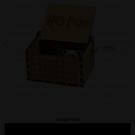
Previous
Ne
DESCRIPTION