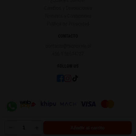
¿Quiénes Somos?
Cambios y Devoluciones
Términos y Condiciones
Política de Privacidad
CONTACTO
contacto@tecnovalp.cl
+56 9 56514727
FOLLOW US
−
+
Añadir al carrito
© 2014 - 2026 Tecnovalp®. All Rights Reserved.