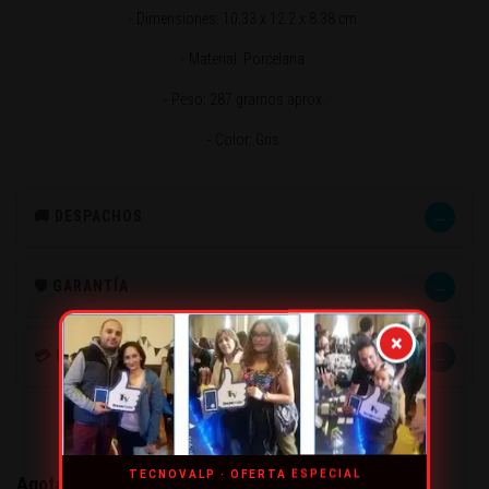
- Dimensiones: 10.33 x 12.2 x 8.38 cm.
- Material: Porcelana.
- Peso: 287 gramos aprox.
- Color: Gris.
→
🚚 DESPACHOS
→
🛡️ GARANTÍA
×
→
💳 MÉTODOS DE PAGO
TECNOVALP · OFERTA ESPECIAL
Agotado