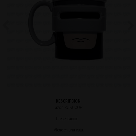
Previous
Ne
DESCRIPCIÓN
Tazón ROBOCOP:
Presentación:
-VIene en una caja.