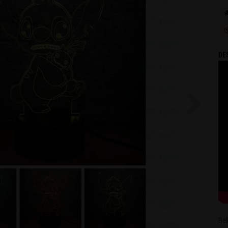

DE
Next
Bel