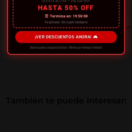
OFERTA ACTIVA — VÁLIDA HOY
HASTA 50% OFF
⏰ Termina en:
19:50:08
Ya aplicado · Sin cupón necesario
💳
¡VER DESCUENTOS AHORA! 🎮
Stock sujeto a disponibilidad · Oferta por tiempo limitado
También te puede interesar: