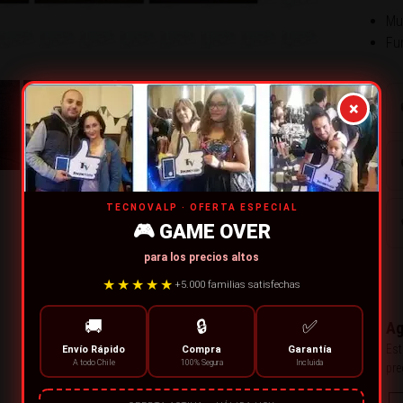
Mul
Fu
×
TECNOVALP · OFERTA ESPECIAL
🎮 GAME OVER
para los precios altos
★★★★★
+5.000 familias satisfechas
🚚
🔒
✅
Ag
Est
Envío Rápido
Compra
Garantía
A todo Chile
100% Segura
Incluida
pre