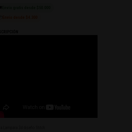

Envío gratis desde $50.000
📦
Envío desde $4.300
SCRIPCIÓN
la Lampara 3d diseño Stitch