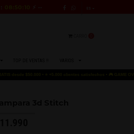
:
08:50:09
⚡ --
ES
CARRO
0
TOP DE VENTAS !!
VARIOS
$50.000 • ⭐ +5.000 clientes satisfechos • 🎮 GAME OVER para los 
ampara 3d Stitch
11.990