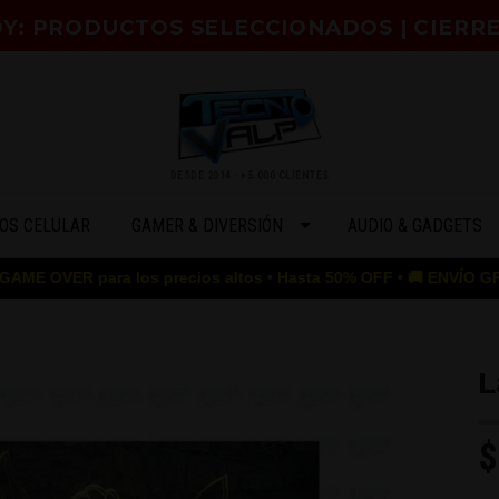
HOY: PRODUCTOS SELECCIONADOS | CIERRE
DESDE 2014 · +5.000 CLIENTES
OS CELULAR
GAMER & DIVERSIÓN
AUDIO & GADGETS
para los precios altos • Hasta 50% OFF • 🚚 ENVÍO GRATIS desde 
L
$