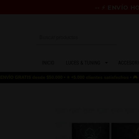
-- ⚡ ENVÍO 
INICIO
LUCES & TUNING
ACCESORI
IS desde $50.000 • ⭐ +5.000 clientes satisfechos • 🎮 GAME OVER 