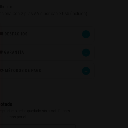
ticolor
nciona Con 2 pilas AA o por cable Usb (incluido)
→
🚚 DESPACHOS
→
🛡️ GARANTÍA
→
💳 MÉTODOS DE PAGO
otado
e producto se ha quedado sin stock. Puedes
guntarnos por el.