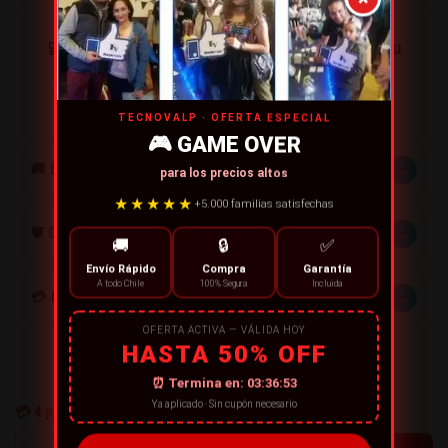
🛒 ¡No te quedes sin tu luz perfecta! Asegura tu
Lámpara Sunset en Tecnovalp.
TECNOVALP · OFERTA ESPECIAL
🎮 GAME OVER
→
🚚 DESPACHOS
para los precios altos
★★★★★
+5.000 familias satisfechas
→
🛡️ GARANTÍA
🚚
🔒
✅
Envío Rápido
Compra
Garantía
A todo Chile
100% Segura
Incluida
→
💳 MÉTODOS DE PAGO
OFERTA ACTIVA — VÁLIDA HOY
HASTA 50% OFF
⏰ Termina en:
03:36:52
Ya aplicado · Sin cupón necesario
💳
4
personas están comprando ahora
+