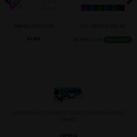
Previous
Next
SB
LUZ - CINTA LED RGB 5M
CINTA LED RGB USB 
$7.000
$5.990
$12.000
Ahorra $6.010
BIENVENIDOS A TECNOVALP TU TIENDA TECNOLOGÍA & GADGETS
BAKANES
EMPRESA