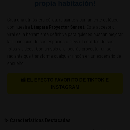
propia habitación!
Crea una atmósfera cálida, relajante y sumamente estética
con nuestra
Lámpara Proyector Sunset
. Este accesorio
viral es la herramienta definitiva para quienes buscan mejorar
la iluminación de sus espacios o elevar la calidad de sus
fotos y videos. Con un solo clic, podrás proyectar un sol
radiante que transforma cualquier rincón en un escenario de
ensueño.
📸 EL EFECTO FAVORITO DE TIKTOK E
INSTAGRAM
✨ Características Destacadas