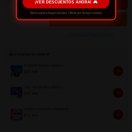
¡VER DESCUENTOS AHORA! 🎮
-
Stock sujeto a disponibilidad · Oferta por tiempo limitado
← CONTINÚA COMPRANDO
🕹️
¡Completa tu compra!
Proyector galaxia nebulosa
+
$22.990
Cinta led wifi Alexa Música
+
$15.990
Lámpara multicolor inteligente
+
$13.990