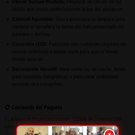
Efecto Sunset Realista:
Proyecta un círculo de luz
cálida que emula perfectamente la luz del atardecer.
Cabezal Ajustable:
Gira y posiciona la lámpara para
cambiar el tamaño y la forma del halo proyectado en
paredes o techos.
Conexión USB:
Funciona con cualquier cargador de
celular, notebook o power bank para que la lleves
donde quieras.
Decoración Versátil:
Ideal como luz de noche, fondo
para sesiones fotográficas o para crear ambientes
románticos y tranquilos.
📋 Contenido del Paquete
1 Lámpara de Proyección Sunset · 1 Cable de Conexión USB
Integrado.
×