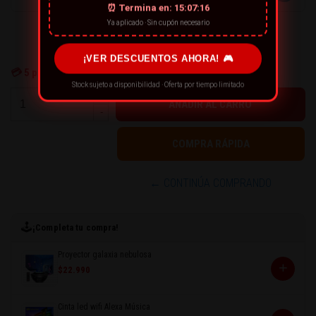
⏰ Termina en:
15:07:15
Ya aplicado · Sin cupón necesario
¡VER DESCUENTOS AHORA! 🎮
💳
5
personas están comprando ahora
Stock sujeto a disponibilidad · Oferta por tiempo limitado
+
-
← CONTINÚA COMPRANDO
🕹️
¡Completa tu compra!
Proyector galaxia nebulosa
+
$22.990
Cinta led wifi Alexa Música