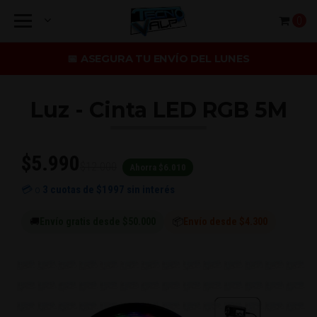
0
📅 ASEGURA TU ENVÍO DEL LUNES
Luz - Cinta LED RGB 5M
$5.990
$12.000
Ahorra $6.010
💳 o
3 cuotas de
$1997
sin interés
🚚
Envío gratis desde $50.000
📦
Envío desde $4.300