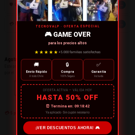
→
🛡️ GARANTÍA
→
💳 MÉTODOS DE PAGO
TECNOVALP · OFERTA ESPECIAL
🎮 GAME OVER
para los precios altos
★★★★★
+5.000 familias satisfechas
Agotado
🚚
🔒
✅
Este producto se ha quedado sin stock. Puedes preguntarnos
Envío Rápido
Compra
Garantía
por el.
A todo Chile
100% Segura
Incluida
CONTÁCTANOS
OFERTA ACTIVA — VÁLIDA HOY
HASTA 50% OFF
← Continue Comprando
⏰ Termina en:
09:18:42
💳
5
personas están comprando ahora
Ya aplicado · Sin cupón necesario
¡VER DESCUENTOS AHORA! 🎮
¡RECOMIENDA ESTE PRODUCTO!