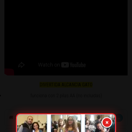
DIVERTIDA ALCANCIA GATO
funciona con 2 pilas AA (no incluidas)
→
🚚 DESPACHOS
×