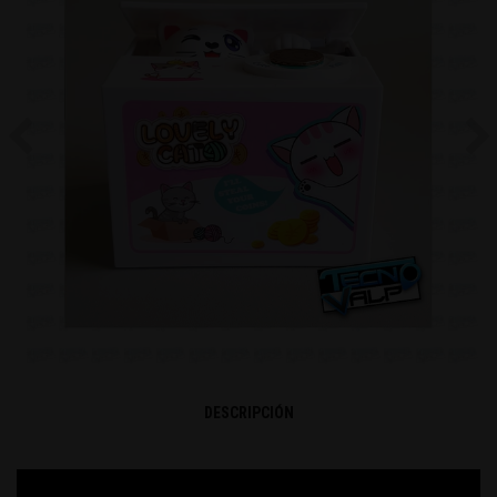
Previous
Ne
DESCRIPCIÓN