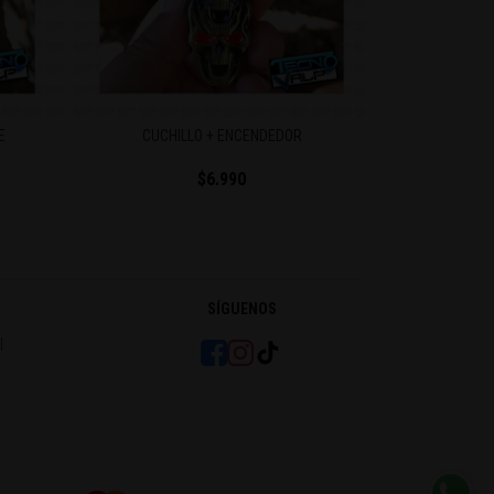
E
CUCHILLO + ENCENDEDOR
ENCE
$6.990
SÍGUENOS
l