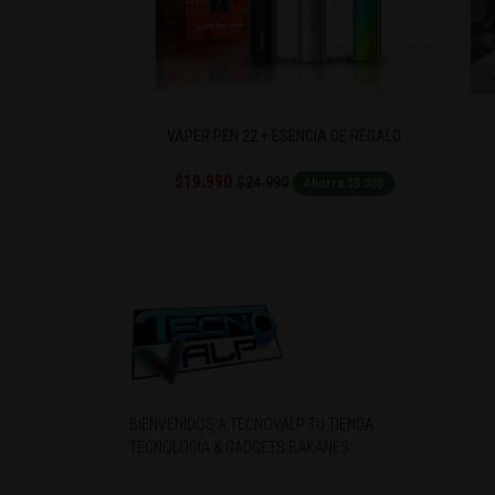
PLETE PREMIUM
VAPER PEN 22 + ESENCIA DE REGALO
$19.990
$24.990
Ahorra $3.000
Ahorra $5.000
BIENVENIDOS A TECNOVALP TU TIENDA
TECNOLOGÍA & GADGETS BAKANES