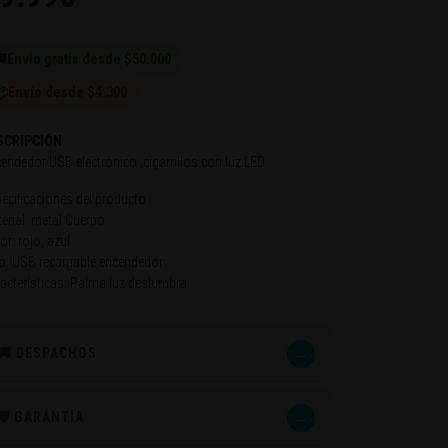

Envío gratis desde $50.000
📦
Envío desde $4.300
SCRIPCIÓN
endedor USB electrónico ,cigarrillos con luz LED .
ecificaciones del producto
erial: metal Cuerpo
or: rojo, azul
o: USB recargable encendedor
acterísticas: Palma luz deslumbra
→
🚚 DESPACHOS
→
🛡️ GARANTÍA