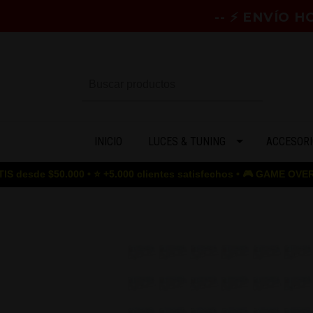
-- ⚡ ENVÍO 
INICIO
LUCES & TUNING
ACCESORI
0.000 • ⭐ +5.000 clientes satisfechos • 🎮 GAME OVER para los p