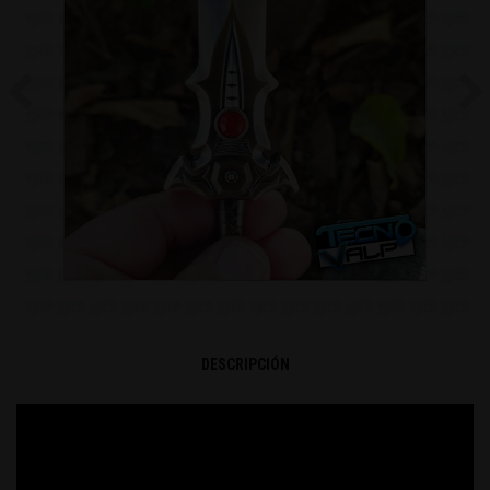
Previous
Ne
DESCRIPCIÓN