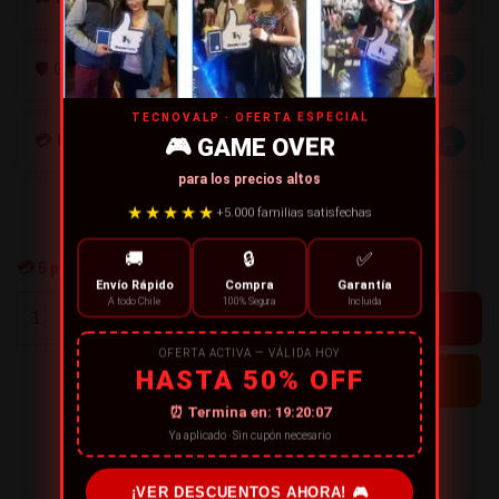
→
🛡️ GARANTÍA
TECNOVALP · OFERTA ESPECIAL
→
💳 MÉTODOS DE PAGO
🎮 GAME OVER
para los precios altos
★★★★★
+5.000 familias satisfechas
🚚
🔒
✅
💳
5
personas están comprando ahora
Envío Rápido
Compra
Garantía
A todo Chile
100% Segura
Incluida
+
-
OFERTA ACTIVA — VÁLIDA HOY
HASTA 50% OFF
⏰ Termina en:
19:20:07
Ya aplicado · Sin cupón necesario
← CONTINÚA COMPRANDO
¡VER DESCUENTOS AHORA! 🎮