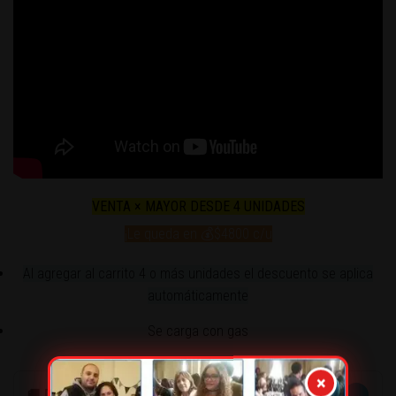
VENTA × MAYOR DESDE 4 UNIDADES
¡Le queda en 💰$4800 c/u
Al agregar al carrito 4 o más unidades el descuento se aplica
automáticamente
Se carga con gas
×
→
🚚 DESPACHOS