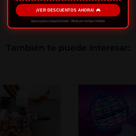
¡VER DESCUENTOS AHORA! 🎮
Stock sujeto a disponibilidad · Oferta por tiempo limitado
También te puede interesar: