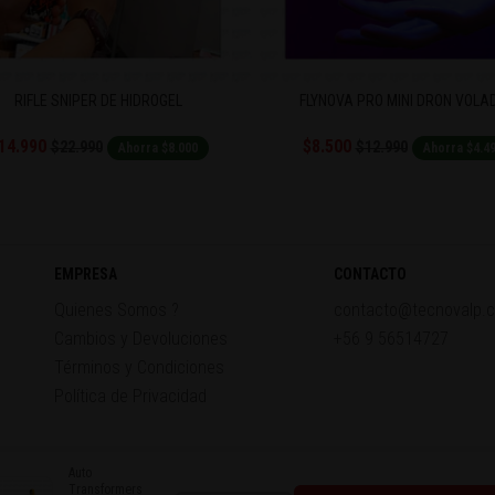
FLYNOVA PRO MINI DRON VOLADOR
JUGUETE HIDROGEL PISTO
$8.500
$6.000
$12.990
$8.500
Ahorra $4.490
Ahorra $2.
EMPRESA
CONTACTO
Quienes Somos ?
contacto@tecnovalp.c
Cambios y Devoluciones
+56 9 56514727
Términos y Condiciones
Política de Privacidad
Auto
Transformers