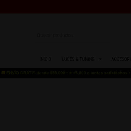
INICIO
LUCES & TUNING
ACCESORI
GRATIS desde $50.000 • ⭐ +5.000 clientes satisfechos • 🎮 GAME O