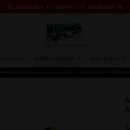
-- 🚀 ASEGURA TU ENVÍO DE MAÑANA 🚀 --
DESDE 2014 · +5.000 CLIENTES
OS CELULAR
GAMER & DIVERSIÓN
AUDIO & GADGETS
VER para los precios altos • Hasta 50% OFF • 🚚 ENVÍO GRATIS de
A
A
$