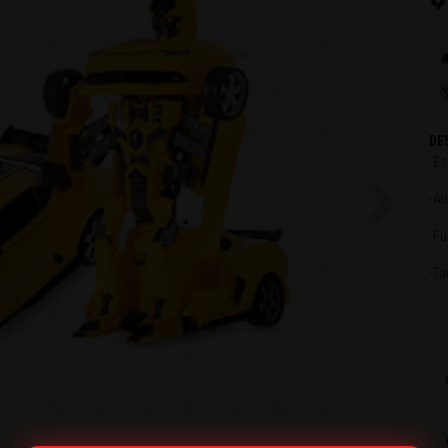

DE
-Es
-Au
Next
-Fu
-T