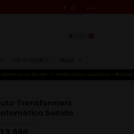
ES
CARRO
0
TOP DE VENTAS !!
VARIOS
sde $50.000 • ⭐ +5.000 clientes satisfechos • 🎮 GAME OVER para 
uto Transformers
utomático Sonido
13.990