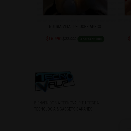
LUCHE APEGO
RIFLE SNIPER DE HIDROGEL
$14.990
$22.990
Ahorra $6.000
Ahorra $8.000
BIENVENIDOS A TECNOVALP TU TIENDA
TECNOLOGÍA & GADGETS BAKANES