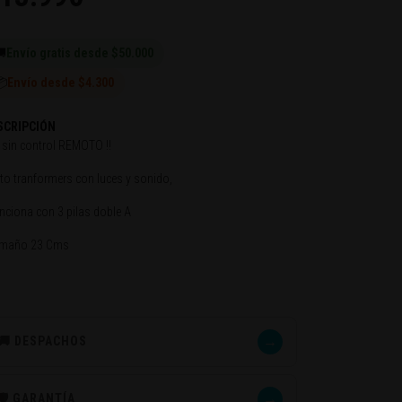

Envío gratis desde $50.000
📦
Envío desde $4.300
SCRIPCIÓN
 sin control REMOTO !!
to tranformers con luces y sonido,
nciona con 3 pilas doble A
amaño 23 Cms
→
🚚 DESPACHOS
→
🛡️ GARANTÍA