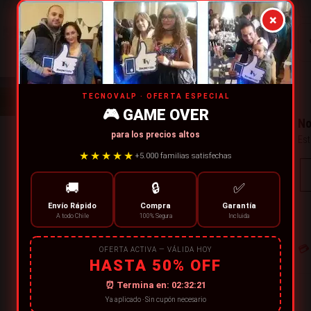
×
TECNOVALP · OFERTA ESPECIAL
🎮 GAME OVER
No
para los precios altos
Est
★★★★★
+5.000 familias satisfechas
🚚
🔒
✅
Envío Rápido
Compra
Garantía
A todo Chile
100% Segura
Incluida
💳
OFERTA ACTIVA — VÁLIDA HOY
HASTA 50% OFF
⏰ Termina en:
02:32:20
Ya aplicado · Sin cupón necesario