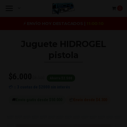
0
⚡ ENVÍO HOY DESTACADOS |
11:00:09
Juguete HIDROGEL
pistola
$6.000
$8.500
Ahorra $2.500
💳 o
3 cuotas de
$2000
sin interés
🚚
Envío gratis desde $50.000
📦
Envío desde $4.300