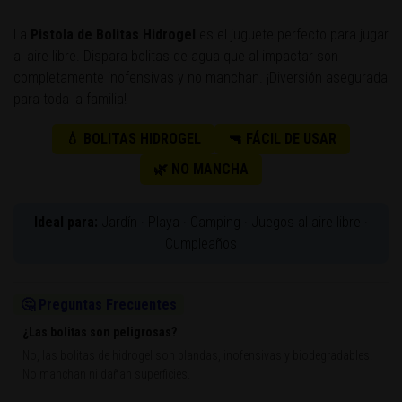
La
Pistola de Bolitas Hidrogel
es el juguete perfecto para jugar
al aire libre. Dispara bolitas de agua que al impactar son
completamente inofensivas y no manchan. ¡Diversión asegurada
para toda la familia!
💧 BOLITAS HIDROGEL
🔫 FÁCIL DE USAR
🌿 NO MANCHA
Ideal para:
Jardín · Playa · Camping · Juegos al aire libre ·
Cumpleaños
🤔 Preguntas Frecuentes
¿Las bolitas son peligrosas?
No, las bolitas de hidrogel son blandas, inofensivas y biodegradables.
No manchan ni dañan superficies.