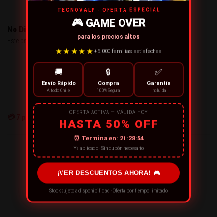
TECNOVALP · OFERTA ESPECIAL
🎮 GAME OVER
No Disponible
para los precios altos
Este producto no está disponible..
★★★★★
+5.000 familias satisfechas
CONTÁCTANOS
🚚
🔒
✅
Envío Rápido
Compra
Garantía
← CONTINUE COMPRANDO
A todo Chile
100% Segura
Incluida
OFERTA ACTIVA — VÁLIDA HOY
💳
7
personas están comprando ahora
HASTA 50% OFF
⏰ Termina en:
21:28:54
¡RECOMIENDA ESTE PRODUCTO!
Ya aplicado · Sin cupón necesario
¡VER DESCUENTOS AHORA! 🎮
Stock sujeto a disponibilidad · Oferta por tiempo limitado