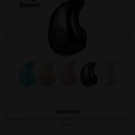
Previous
Ne
DESCRIPCIÓN
-Auriculares Bluetooth estéreo compactos y ultraligeros, portátiles y fáciles
de llevar.