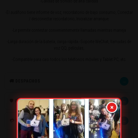
-Calidad de sonido de alta calidad
-El audífono tiene informe de voz, recordatorio de bajo consumo, Conectar
/ desconectar recordatorio, Inicializar arranque.
-Le permite contestar convenientemente llamadas mientras maneja
-Larga duración de la batería, carga rápida.-Soporte WeChat, llamadas de
voz QQ, películas,
-Compatible para casi todos los teléfonos móviles y Tablet PC, etc.
→
🚚 DESPACHOS
→
🛡️ GARANTÍA
×
→
💳 MÉTODOS DE PAGO