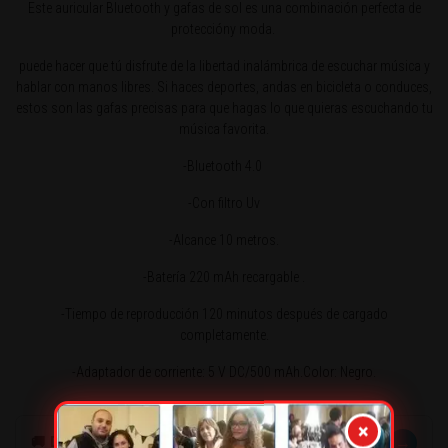
Este auricular Bluetooth y gafas de sol es una combinación perfecta de
proteccióny moda.
puede hacer que tú disfrute de la libertad inalámbrica de escuchar música y
hablar con manos libres. Si haces deportes, andas en bicicleta o conduces,
estos son las gafas precisas para que hagas lo que quieras escuchando tu
música favorita.
-Bluetooth 4.0
-Con filtro Uv
-Alcance 10 metros.
-Batería 220 mAh recargable .
-Tiempo de reproducción 120 minutos después de cargado
completamente.
-Adaptador de corriente: 5 V DC/500 mAh.Color: Negro.
×
→
🚚 DESPACHOS