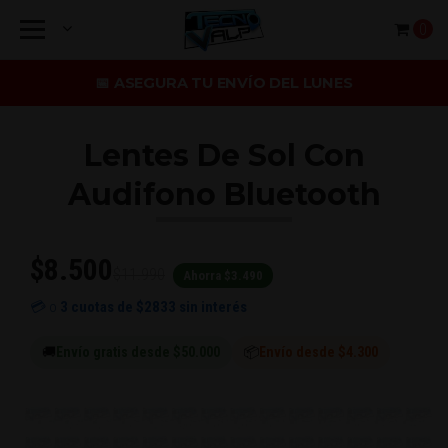
0
📅 ASEGURA TU ENVÍO DEL LUNES
Lentes De Sol Con
Audifono Bluetooth
$8.500
$11.990
Ahorra $3.490
💳 o
3 cuotas de
$2833
sin interés
🚚
Envío gratis desde $50.000
📦
Envío desde $4.300