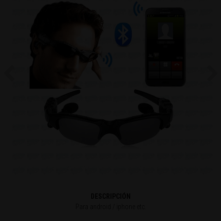
Previous
Ne
DESCRIPCIÓN
Para android / iphone etc.