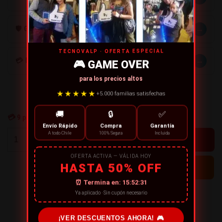
→
🛡️ GARANTÍA
TECNOVALP · OFERTA ESPECIAL
→
💳 MÉTODOS DE PAGO
🎮 GAME OVER
para los precios altos
★★★★★
+5.000 familias satisfechas
🚚
🔒
✅
💳
9
personas están comprando ahora
Envío Rápido
Compra
Garantía
+
A todo Chile
100% Segura
Incluida
-
OFERTA ACTIVA — VÁLIDA HOY
HASTA 50% OFF
⏰ Termina en:
15:52:31
Ya aplicado · Sin cupón necesario
← CONTINÚA COMPRANDO
¡VER DESCUENTOS AHORA! 🎮